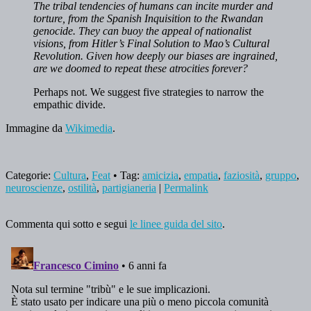
The tribal tendencies of humans can incite murder and
torture, from the Spanish Inquisition to the Rwandan
genocide. They can buoy the appeal of nationalist
visions, from Hitler’s Final Solution to Mao’s Cultural
Revolution. Given how deeply our biases are ingrained,
are we doomed to repeat these atrocities forever?
Perhaps not. We suggest five strategies to narrow the
empathic divide.
Immagine da
Wikimedia
.
Categorie:
Cultura
,
Feat
• Tag:
amicizia
,
empatia
,
faziosità
,
gruppo
,
neuroscienze
,
ostilità
,
partigianeria
|
Permalink
Commenta qui sotto e segui
le linee guida del sito
.