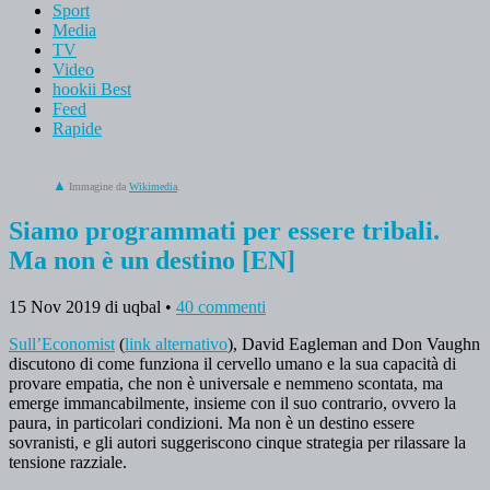
Sport
Media
TV
Video
hookii Best
Feed
Rapide
Immagine da
Wikimedia
.
Siamo programmati per essere tribali.
Ma non è un destino [EN]
15 Nov 2019
di uqbal
•
40 commenti
Sull’Economist
(
link alternativo
), David Eagleman and Don Vaughn
discutono di come funziona il cervello umano e la sua capacità di
provare empatia, che non è universale e nemmeno scontata, ma
emerge immancabilmente, insieme con il suo contrario, ovvero la
paura, in particolari condizioni. Ma non è un destino essere
sovranisti, e gli autori suggeriscono cinque strategia per rilassare la
tensione razziale.