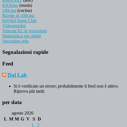
BraveART
(arte)
tOObino
(moda)
c00cina
(cucina)
Ricette di c00cina
hOOkii Sport Club
Videogiookii
Venezia 82: le recensioni
Matematica per adulti
Speculum artis
Segnalazioni rapide
Feed
Dal Lab
Si è verificato un errore; probabilmente il feed non è attivo.
Riprova più tardi.
per data
agosto 2026
L
M
M
G
V
S
D
1
2