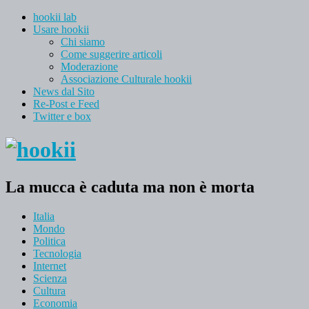
hookii lab
Usare hookii
Chi siamo
Come suggerire articoli
Moderazione
Associazione Culturale hookii
News dal Sito
Re-Post e Feed
Twitter e box
La mucca è caduta ma non è morta
Italia
Mondo
Politica
Tecnologia
Internet
Scienza
Cultura
Economia