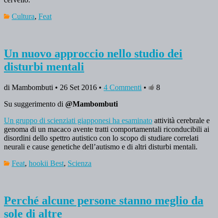
Cultura
,
Feat
Un nuovo approccio nello studio dei
disturbi mentali
di Mambombuti • 26 Set 2016 •
4 Commenti
•
8
Su suggerimento di
@Mambombuti
Un gruppo di scienziati giapponesi ha esaminato
attività cerebrale e
genoma di un macaco avente tratti comportamentali riconducibili ai
disordini dello spettro autistico con lo scopo di studiare correlati
neurali e cause genetiche dell’autismo e di altri disturbi mentali.
Feat
,
hookii Best
,
Scienza
Perché alcune persone stanno meglio da
sole di altre