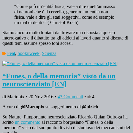
“Come può un’entità fisica, vale a dire quell’ammasso
di neuroni che è il cervello, generare un’entità non
fisica, vale a dire gli stati soggettivi, come ad esempio
un mal di denti?” ( Christof Koch)
Siamo ancora molto lontani dal trovare una risposta a questo
interrogativo e il dibattito tra gli addetti ai lavori quanto si discute di
questi temi assume spesso toni accesi.
Feat
,
hookiiweek
,
Scienza
“Funes, o della memoria” visto da un
neuroscienziato [EN]
di Martopix • 20 Nov 2016 •
43 Commenti
•
4
A cura di
@Martopix
su suggerimento di
@ulrich
.
Su Nature, l’importante neuroscienziato Ricardo Quian Quiroga ha
scritto
un commento
al racconto borgesiano “Funes, o della
memoria” visto dal suo punto di vista di studioso dei meccanismi del
cervello.