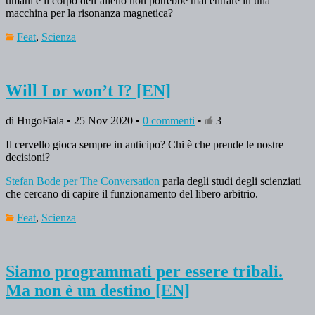
umani e il corpo dell’alieno non potrebbe mai entrare in una
macchina per la risonanza magnetica?
Feat
,
Scienza
Will I or won’t I? [EN]
di HugoFiala • 25 Nov 2020 •
0 commenti
•
3
Il cervello gioca sempre in anticipo? Chi è che prende le nostre
decisioni?
Stefan Bode per The Conversation
parla degli studi degli scienziati
che cercano di capire il funzionamento del libero arbitrio.
Feat
,
Scienza
Siamo programmati per essere tribali.
Ma non è un destino [EN]