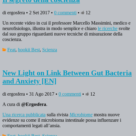
di ergosfera • 2 Set 2017 •
0 commenti
•
12
Un recente video in cui il professore Marcello Massimini, medico e
neurofisiologo, illustra in modo semplice e chiaro
le ricerche
svolte
dal suo gruppo riguardanti nuove tecniche di misurazione della
coscienza.
Feat
,
hookii Best
,
Scienza
New Light on Link Between Gut Bacteria
and Anxiety [EN]
di ergosfera • 31 Ago 2017 •
0 commenti
•
12
A cura di
@Ergosfera
.
Una ricerca pubblicata
sulla rivista
Microbiome
mostra nuove
evidenze su come il microbioma intestinale possa influenzare i
comportamenti legati all’ansia.
Feat
,
hookii Best
,
Scienza