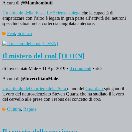
A cura di
@Mambombuti
.
Un articolo della rivista Le Scienze spiega
che la capacità di
empatizzare con l’altro è legata in gran parte all’attività dei neuroni
specchio situati nella corteccia cingolata anteriore.
Feat
,
Scienza
Il mistero del cool [IT+EN]
di InvecchiatoMale • 11 Apr 2019 •
0 commenti
•
2
A cura di
@InvecchiatoMale
.
Un articolo del Corriere della Sera
e uno del
Guardian
spiegano il
lavoro del neuroscienziato Steven Quartz che ha studiato il lavoro
del cervello alle prese con i rebus del concetto di
cool
.
Cultura
,
Rapide
Il segreto della coscienza