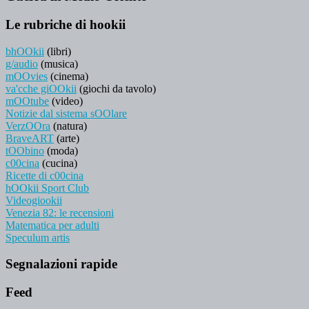
Le rubriche di hookii
bhOOkii
(libri)
g/audio
(musica)
mOOvies
(cinema)
va'cche giOOkii
(giochi da tavolo)
mOOtube
(video)
Notizie dal sistema sOOlare
VerzOOra
(natura)
BraveART
(arte)
tOObino
(moda)
c00cina
(cucina)
Ricette di c00cina
hOOkii Sport Club
Videogiookii
Venezia 82: le recensioni
Matematica per adulti
Speculum artis
Segnalazioni rapide
Feed