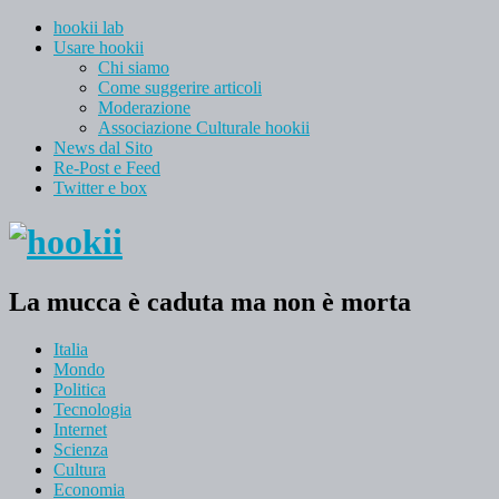
hookii lab
Usare hookii
Chi siamo
Come suggerire articoli
Moderazione
Associazione Culturale hookii
News dal Sito
Re-Post e Feed
Twitter e box
La mucca è caduta ma non è morta
Italia
Mondo
Politica
Tecnologia
Internet
Scienza
Cultura
Economia