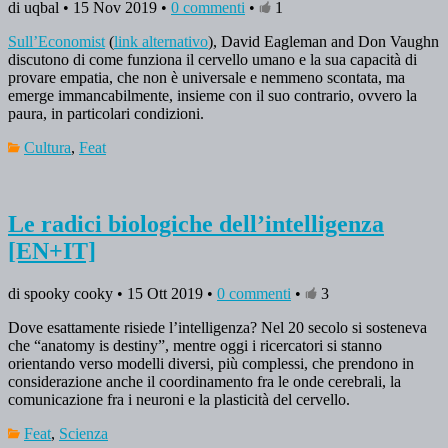
di uqbal • 15 Nov 2019 •
0 commenti
•
1
Sull’Economist
(
link alternativo
), David Eagleman and Don Vaughn
discutono di come funziona il cervello umano e la sua capacità di
provare empatia, che non è universale e nemmeno scontata, ma
emerge immancabilmente, insieme con il suo contrario, ovvero la
paura, in particolari condizioni.
Cultura
,
Feat
Le radici biologiche dell’intelligenza
[EN+IT]
di spooky cooky • 15 Ott 2019 •
0 commenti
•
3
Dove esattamente risiede l’intelligenza? Nel 20 secolo si sosteneva
che “anatomy is destiny”, mentre oggi i ricercatori si stanno
orientando verso modelli diversi, più complessi, che prendono in
considerazione anche il coordinamento fra le onde cerebrali, la
comunicazione fra i neuroni e la plasticità del cervello.
Feat
,
Scienza