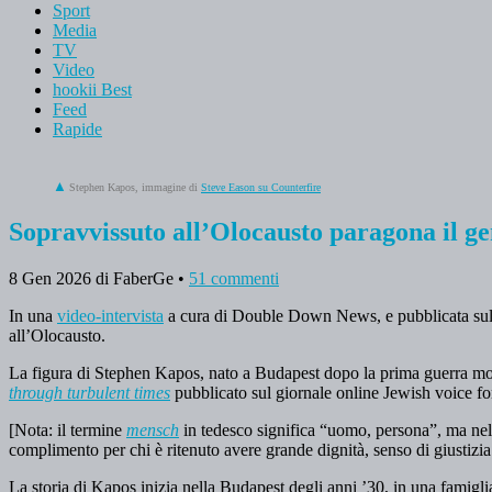
Sport
Media
TV
Video
hookii Best
Feed
Rapide
Stephen Kapos, immagine di
Steve Eason su Counterfire
Sopravvissuto all’Olocausto paragona il ge
8 Gen 2026
di FaberGe
•
51 commenti
In una
video-intervista
a cura di Double Down News, e pubblicata su
all’Olocausto.
La figura di Stephen Kapos, nato a Budapest dopo la prima guerra mondi
through turbulent times
pubblicato sul giornale online Jewish voice for
[Nota: il termine
mensch
in tedesco significa “uomo, persona”, ma nell
complimento per chi è ritenuto avere grande dignità, senso di giustizia 
La storia di Kapos inizia nella Budapest degli anni ’30, in una famigli