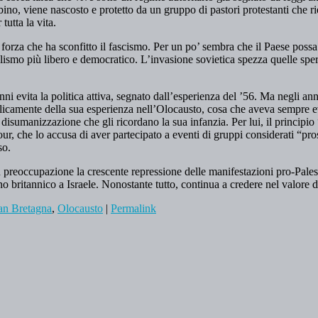
ino, viene nascosto e protetto da un gruppo di pastori protestanti che r
tutta la vita.
orza che ha sconfitto il fascismo. Per un po’ sembra che il Paese possa r
ismo più libero e democratico. L’invasione sovietica spezza quelle spera
nni evita la politica attiva, segnato dall’esperienza del ’56. Ma negli an
camente della sua esperienza nell’Olocausto, cosa che aveva sempre evi
isumanizzazione che gli ricordano la sua infanzia. Per lui, il principio 
ur, che lo accusa di aver partecipato a eventi di gruppi considerati “pros
so.
n preoccupazione la crescente repressione delle manifestazioni pro-Pales
 britannico a Israele. Nonostante tutto, continua a credere nel valore della
an Bretagna
,
Olocausto
|
Permalink