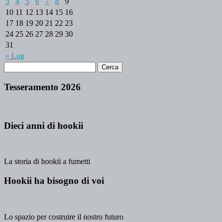
3
4
5
6
7
8
9
10
11
12
13
14
15
16
17
18
19
20
21
22
23
24
25
26
27
28
29
30
31
« Lug
Tesseramento 2026
Dieci anni di hookii
La storia di hookii a fumetti
Hookii ha bisogno di voi
Lo spazio per costruire il nostro futuro