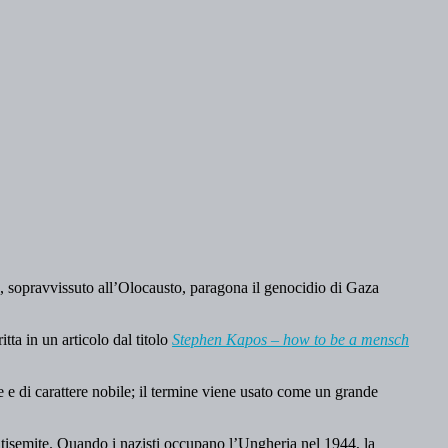
 sopravvissuto all’Olocausto, paragona il genocidio di Gaza
ta in un articolo dal titolo
Stephen Kapos – how to be a mensch
e di carattere nobile; il termine viene usato come un grande
antisemite. Quando i nazisti occupano l’Ungheria nel 1944, la