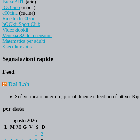
BraveART
(arte)
tOObino
(moda)
c00cina
(cucina)
Ricette di c00cina
hOOkii Sport Club
Videogiookii
Venezia 82: le recensioni
Matematica per adulti
Speculum artis
Segnalazioni rapide
Feed
Dal Lab
Si è verificato un errore; probabilmente il feed non è attivo. Rip
per data
agosto 2026
L
M
M
G
V
S
D
1
2