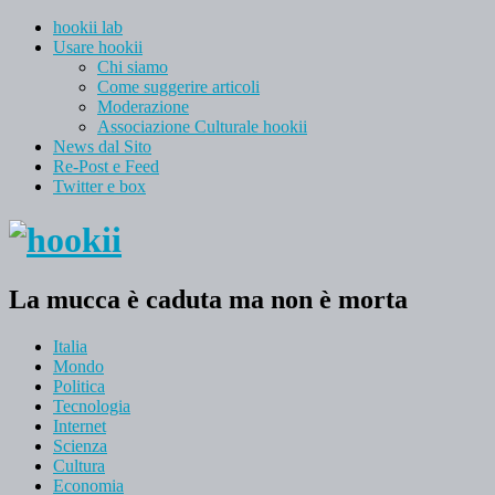
hookii lab
Usare hookii
Chi siamo
Come suggerire articoli
Moderazione
Associazione Culturale hookii
News dal Sito
Re-Post e Feed
Twitter e box
La mucca è caduta ma non è morta
Italia
Mondo
Politica
Tecnologia
Internet
Scienza
Cultura
Economia