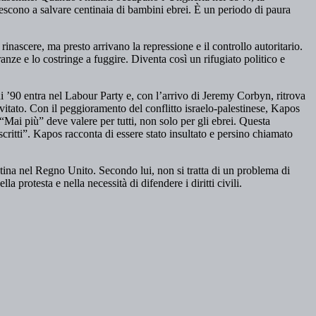
iescono a salvare centinaia di bambini ebrei. È un periodo di paura
inascere, ma presto arrivano la repressione e il controllo autoritario.
nze e lo costringe a fuggire. Diventa così un rifugiato politico e
ni ’90 entra nel Labour Party e, con l’arrivo di Jeremy Corbyn, ritrova
tato. Con il peggioramento del conflitto israelo-palestinese, Kapos
“Mai più” deve valere per tutti, non solo per gli ebrei. Questa
critti”. Kapos racconta di essere stato insultato e persino chiamato
tina nel Regno Unito. Secondo lui, non si tratta di un problema di
 protesta e nella necessità di difendere i diritti civili.