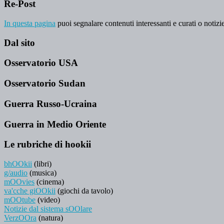
Re-Post
In questa pagina
puoi segnalare contenuti interessanti e curati o notizie
Dal sito
Osservatorio USA
Osservatorio Sudan
Guerra Russo-Ucraina
Guerra in Medio Oriente
Le rubriche di hookii
bhOOkii
(libri)
g/audio
(musica)
mOOvies
(cinema)
va'cche giOOkii
(giochi da tavolo)
mOOtube
(video)
Notizie dal sistema sOOlare
VerzOOra
(natura)