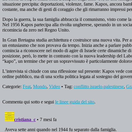
situazione precipita: deportazioni, violenze, fame. Kapos, ancora bamb
costante, ma anche di gesti di coraggio che gli rimarranno impressi per 
Dopo la guerra, la sua famiglia abbraccia il comunismo, visto come la f
Nel 1956 Kapos partecipa alla rivolta ungherese, sperando in un social
ricomincia da zero nel Regno Unito.
In Gran Bretagna studia architettura e costruisce una nuova vita. Per a
un entusiasmo che non provava da tempo. Inizia anche a parlare pubbli
comincia a riconoscere nel modo di agire di Israele certe dinamiche di d
posizione, però, lo mette in contrasto con la nuova leadership del Labo
“kapo”, un termine che per un sopravvissuto è particolarmente doloro
L’intervista si chiude con una riflessione sul presente: Kapos vede co
ordine pubblico, ma di una scelta politica legata al sostegno del governo
Categorie:
Feat
,
Mondo
,
Video
• Tag:
conflitto israelo-palestinese
,
Gr
Commenta qui sotto e segui
le linee guida del sito
.