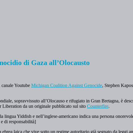
nocidio di Gaza all’Olocausto
l canale Youtube
Michigan Coalition Against Genocide
, Stephen Kapos,
ale, sopravvissuto all’Olocauso e rifugiato in Gran Bretagna, è descrit
 Liberation da un originale pubblicato sul sito
Counterfire
.
a lingua Yiddish e nell’inglese-americano indica una persona onorevole 
e di responsabilità]
a ebrea laica che vive sotto un regime autoritario già segnato da leggi 