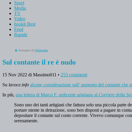
Sport
Media
TV
Video
hookii Best
Feed
Rapide
Immagine da
Wikimedia
.
Sul contante il re è nudo
15 Nov 2022
di Massimo011
•
253 commenti
Su
lavoce.info
alcune considerazione sull’ aumento del contante che si
In più,
una lettera di Marco F. sedicente artigiano al
Corriere della Se
Sono uno dei tanti artigiani che fattura solo una piccola parte de
portare niente in detrazione, sono ben disposti a pagare in cont
depositare il contante sul conto corrente. Vivevo comunque con 
serenamente.