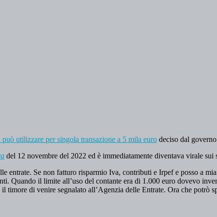
 può utilizzare per singola transazione a 5 mila euro
deciso dal governo 
ra
del 12 novembre del 2022 ed è immediatamente diventava virale sui s
lle entrate. Se non fatturo risparmio Iva, contributi e Irpef e posso a mi
anti. Quando il limite all’uso del contante era di 1.000 euro dovevo inve
il timore di venire segnalato all’Agenzia delle Entrate. Ora che potrò s