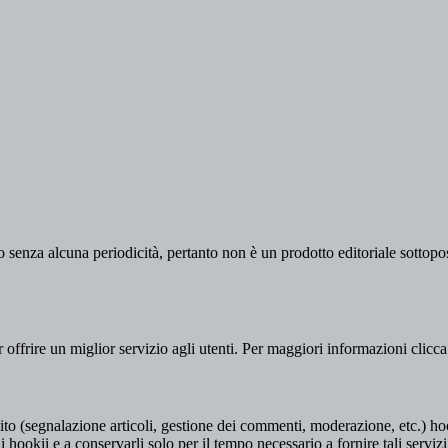
 senza alcuna periodicità, pertanto non è un prodotto editoriale sottopost
er offrire un miglior servizio agli utenti. Per maggiori informazioni clicc
to (segnalazione articoli, gestione dei commenti, moderazione, etc.) hookii
i hookii e a conservarli solo per il tempo necessario a fornire tali servizi