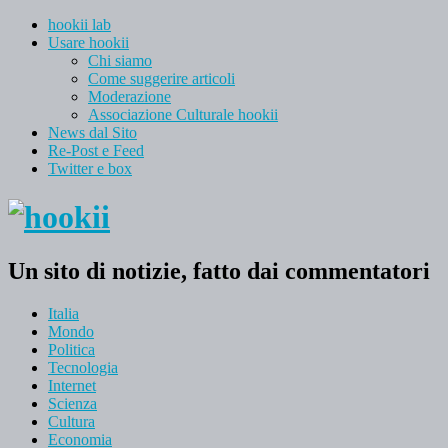
hookii lab
Usare hookii
Chi siamo
Come suggerire articoli
Moderazione
Associazione Culturale hookii
News dal Sito
Re-Post e Feed
Twitter e box
Un sito di notizie, fatto dai commentatori
Italia
Mondo
Politica
Tecnologia
Internet
Scienza
Cultura
Economia