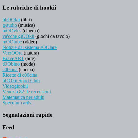
Le rubriche di hookii
bhOOkii
(libri)
g/audio
(musica)
mOOvies
(cinema)
va'cche giOOkii
(giochi da tavolo)
mOOtube
(video)
Notizie dal sistema sOOlare
VerzOOra
(natura)
BraveART
(arte)
tOObino
(moda)
c00cina
(cucina)
Ricette di c00cina
hOOkii Sport Club
Videogiookii
Venezia 82: le recensioni
Matematica per adulti
Speculum artis
Segnalazioni rapide
Feed