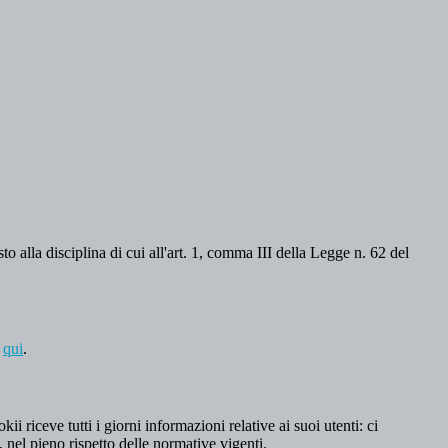
o alla disciplina di cui all'art. 1, comma III della Legge n. 62 del
a
qui
.
 riceve tutti i giorni informazioni relative ai suoi utenti: ci
, nel pieno rispetto delle normative vigenti.