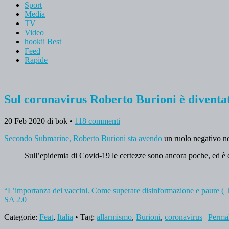
Sport
Media
TV
Video
hookii Best
Feed
Rapide
Sul coronavirus Roberto Burioni è diventa
20 Feb 2020
di bok
•
118 commenti
Secondo Submarine, Roberto Burioni sta avendo
un ruolo negativo ne
Sull’epidemia di Covid-19 le certezze sono ancora poche, ed è di
“L’importanza dei vaccini. Come superare disinformazione e paure ( 
SA 2.0
Categorie:
Feat
,
Italia
• Tag:
allarmismo
,
Burioni
,
coronavirus
|
Perma