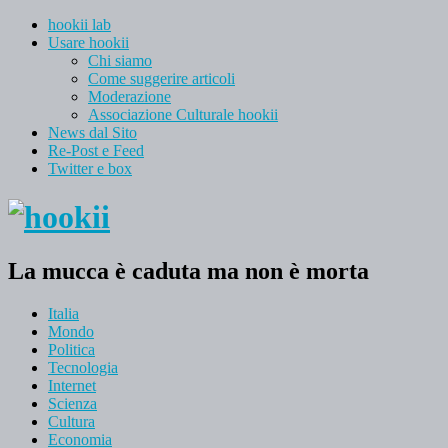
hookii lab
Usare hookii
Chi siamo
Come suggerire articoli
Moderazione
Associazione Culturale hookii
News dal Sito
Re-Post e Feed
Twitter e box
La mucca è caduta ma non è morta
Italia
Mondo
Politica
Tecnologia
Internet
Scienza
Cultura
Economia