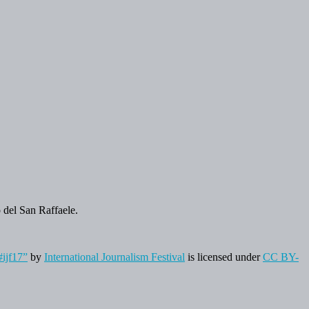
o del San Raffaele.
#ijf17”
by
International Journalism Festival
is licensed under
CC BY-