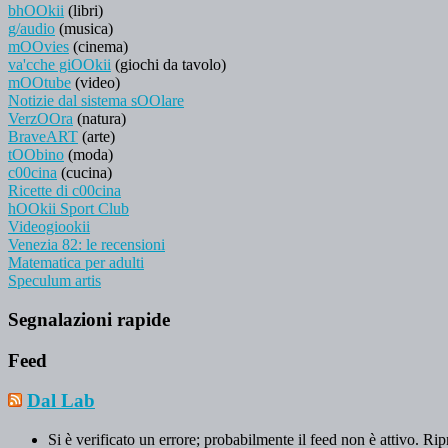
bhOOkii
(libri)
g/audio
(musica)
mOOvies
(cinema)
va'cche giOOkii
(giochi da tavolo)
mOOtube
(video)
Notizie dal sistema sOOlare
VerzOOra
(natura)
BraveART
(arte)
tOObino
(moda)
c00cina
(cucina)
Ricette di c00cina
hOOkii Sport Club
Videogiookii
Venezia 82: le recensioni
Matematica per adulti
Speculum artis
Segnalazioni rapide
Feed
Dal Lab
Si è verificato un errore; probabilmente il feed non è attivo. Rip