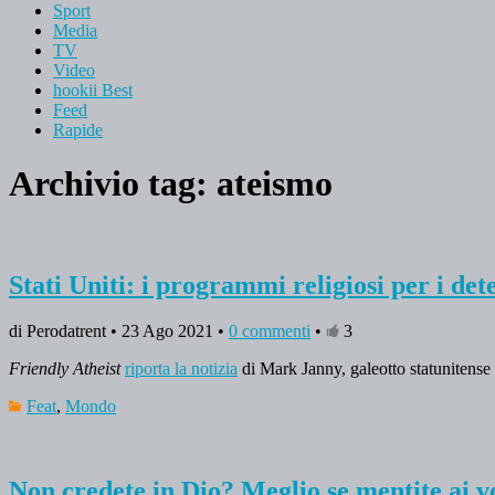
Sport
Media
TV
Video
hookii Best
Feed
Rapide
Archivio tag:
ateismo
Stati Uniti: i programmi religiosi per i det
di Perodatrent • 23 Ago 2021 •
0 commenti
•
3
Friendly Atheist
riporta la notizia
di Mark Janny, galeotto statunitense 
Feat
,
Mondo
Non credete in Dio? Meglio se mentite ai vo