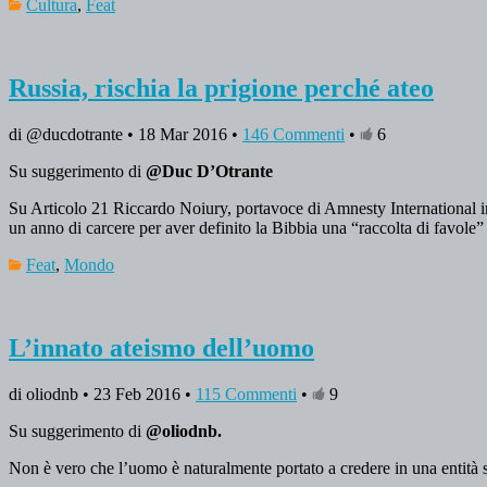
Cultura
,
Feat
Russia, rischia la prigione perché ateo
di @ducdotrante • 18 Mar 2016 •
146 Commenti
•
6
Su suggerimento di
@Duc D’Otrante
Su Articolo 21 Riccardo Noiury, portavoce di Amnesty International in
un anno di carcere per aver definito la Bibbia una “raccolta di favole”
Feat
,
Mondo
L’innato ateismo dell’uomo
di oliodnb • 23 Feb 2016 •
115 Commenti
•
9
Su suggerimento di
@oliodnb.
Non è vero che l’uomo è naturalmente portato a credere in una entit