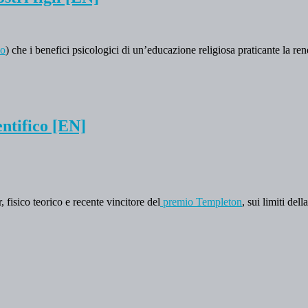
vo
) che i benefici psicologici di un’educazione religiosa praticante la re
entifico [EN]
 fisico teorico e recente vincitore del
premio Templeton
, sui limiti del