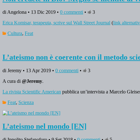
di Angelona • 13 Dic 2019 •
0 commenti
•
3
Erica Komisar, terapeuta, scrive sul Wall Street Journal
(
link alternati
Cultura
,
Feat
L’ateismo non è coerente con il metodo sci
di Jeremy • 13 Apr 2019 •
0 commenti
•
3
A cura di
@Jeremy
.
La rivista Scientific American
pubblica un’intervista a Marcelo Gleiser,
Feat
,
Scienza
L’ateismo nel mondo [EN]
di Ippolito Stefanoforo • 9 Set 2018 •
0 commenti
•
5