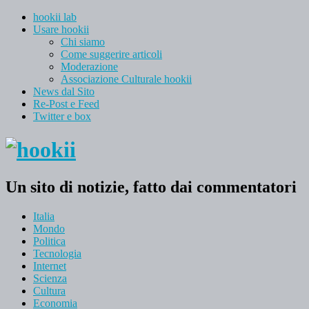
hookii lab
Usare hookii
Chi siamo
Come suggerire articoli
Moderazione
Associazione Culturale hookii
News dal Sito
Re-Post e Feed
Twitter e box
Un sito di notizie, fatto dai commentatori
Italia
Mondo
Politica
Tecnologia
Internet
Scienza
Cultura
Economia