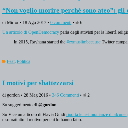
“Non voglio morire perché sono ateo”: gli
di Mirror • 18 Ago 2017 •
0 commenti
•
6
Un articolo di OpenDemocracy
parla degli attivisti per la libertà r
In 2015, Rayhana started the
#exmuslimbecause
Twitter campai
Feat
,
Politica
I motivi per sbattezzarsi
di gordon • 28 Mag 2016 •
346 Commenti
•
2
Su suggerimento di
@gordon
Su Vice un articolo di Flavia Guidi
riporta le testimonianze di alcune
e soprattutto il motivo per cui lo hanno fatto.