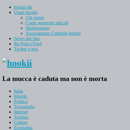
hookii lab
Usare hookii
Chi siamo
Come suggerire articoli
Moderazione
Associazione Culturale hookii
News dal Sito
Re-Post e Feed
Twitter e box
La mucca è caduta ma non è morta
Italia
Mondo
Politica
Tecnologia
Internet
Scienza
Cultura
Economia