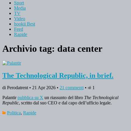
Sport
Media
TV
Video
hookii Best
Feed
Rapide
Archivio tag:
data center
The Technological Republic, in brief.
di Perodatrent • 21 Apr 2026 •
21 commenti
•
1
Palantir
pubblica su X
un riassunto del libro
The Technological
Republic
, scritto dal suo CEO e dal capo dell’ufficio legale.
Politica
,
Rapide