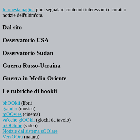
In questa pagina
puoi segnalare contenuti interessanti e curati o
notizie dell'ultim'ora.
Dal sito
Osservatorio USA
Osservatorio Sudan
Guerra Russo-Ucraina
Guerra in Medio Oriente
Le rubriche di hookii
bhOOkii
(libri)
g/audio
(musica)
mOOvies
(cinema)
va'cche giOOkii
(giochi da tavolo)
mOOtube
(video)
Notizie dal sistema sOOlare
VerzOOra
(natura)