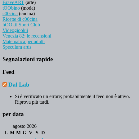
BraveART
(arte)
tOObino
(moda)
c00cina
(cucina)
Ricette di c00cina
hOOkii Sport Club
Videogiookii
Venezia 82: le recensioni
Matematica per adulti
Speculum artis
Segnalazioni rapide
Feed
Dal Lab
Si è verificato un errore; probabilmente il feed non è attivo.
Riprova più tardi.
per data
agosto 2026
L
M
M
G
V
S
D