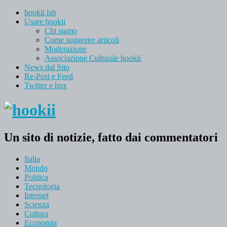
hookii lab
Usare hookii
Chi siamo
Come suggerire articoli
Moderazione
Associazione Culturale hookii
News dal Sito
Re-Post e Feed
Twitter e box
Un sito di notizie, fatto dai commentatori
Italia
Mondo
Politica
Tecnologia
Internet
Scienza
Cultura
Economia