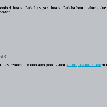
l mondo di Jurassic Park. La saga di Jurassic Park ha formato almeno du
ccurati
…
•
9
ima descrizione di un dinosauro (non aviano).
Ce ne parla un articolo
di 