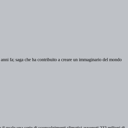
 25 anni fa; saga che ha contribuito a creare un immaginario del mondo
il quale una serie di sconvolgimenti climatici avvenuti 232 milioni di