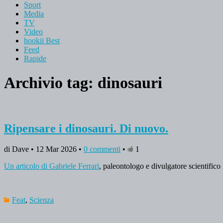
Sport
Media
TV
Video
hookii Best
Feed
Rapide
Archivio tag:
dinosauri
Ripensare i dinosauri. Di nuovo.
di Dave • 12 Mar 2026 •
0 commenti
•
1
Un articolo di Gabriele Ferrari
, paleontologo e divulgatore scientific
Feat
,
Scienza