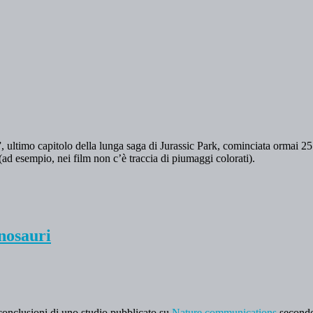
utto”, ultimo capitolo della lunga saga di Jurassic Park, cominciata ormai
 (ad esempio, nei film non c’è traccia di piumaggi colorati).
inosauri
conclusioni di uno studio pubblicato su
Nature communications
secondo 