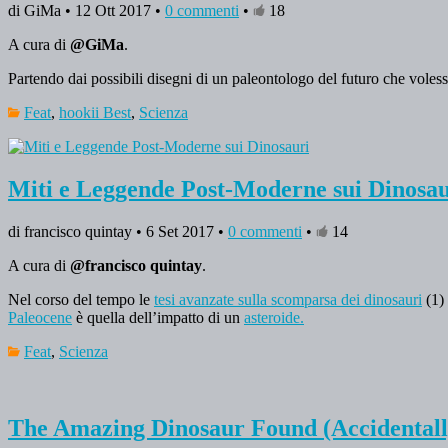
di GiMa • 12 Ott 2017 •
0 commenti
•
18
A cura di
@GiMa
.
Partendo dai possibili disegni di un paleontologo del futuro che voless
Feat
,
hookii Best
,
Scienza
Miti e Leggende Post-Moderne sui Dinosau
di francisco quintay • 6 Set 2017 •
0 commenti
•
14
A cura di
@francisco quintay
.
Nel corso del tempo le
tesi avanzate sulla scomparsa dei dinosauri
(1) 
Paleocene
è quella dell’impatto di un
asteroide.
Feat
,
Scienza
The Amazing Dinosaur Found (Accidentall