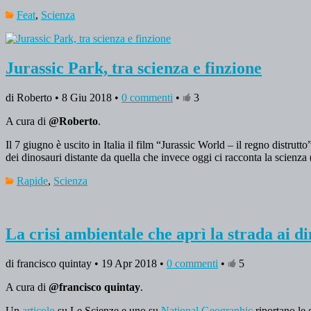
Feat
,
Scienza
Jurassic Park, tra scienza e finzione
di Roberto • 8 Giu 2018 •
0 commenti
•
3
A cura di
@Roberto
.
Il 7 giugno è uscito in Italia il film “Jurassic World – il regno distr
dei dinosauri distante da quella che invece oggi ci racconta la scienza
Rapide
,
Scienza
La crisi ambientale che aprì la strada ai d
di francisco quintay • 19 Apr 2018 •
0 commenti
•
5
A cura di
@francisco quintay
.
Un
articolo
su Le Scienze e uno su
National Geographic
riportano le 