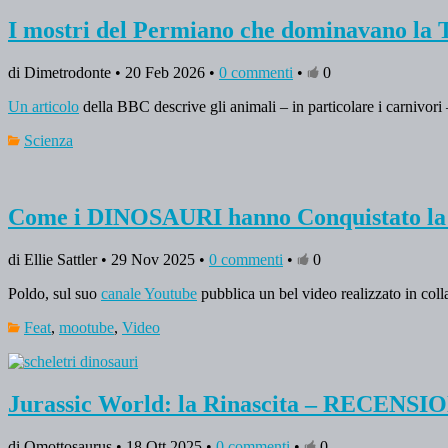
I mostri del Permiano che dominavano la 
di Dimetrodonte • 20 Feb 2026 •
0 commenti
•
0
Un articolo
della BBC descrive gli animali – in particolare i carnivor
Scienza
Come i DINOSAURI hanno Conquistato 
di Ellie Sattler • 29 Nov 2025 •
0 commenti
•
0
Poldo, sul suo
canale Youtube
pubblica un bel video realizzato in col
Feat
,
mootube
,
Video
Jurassic World: la Rinascita – RECEN
di Omottosaurus • 18 Ott 2025 •
0 commenti
•
0