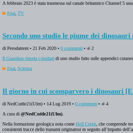
A febbraio 2023 è stata trasmessa sul canale britannico Channel 5 una
Feat
,
TV
Secondo uno studio le piume dei dinosauri 
di Perodatrent • 21 Feb 2020 •
0 commenti
•
2
Il Guardian riporta i risultati
di uno studio fatto sulle appendici cutanee 
Feat
,
Scienza
Il giorno in cui scomparvero i dinosauri [
di NedCuttle21(Ulm) • 14 Lug 2019 •
0 commenti
•
4
A cura di
@NedCuttle21(Ulm)
.
Nella formazione geologica nota come
Hell Creek
, che comprende ter
consistenti tracce dello tsunami originatosi in seguito all’impatto dell’