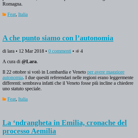
Romagna.
Feat
,
Italia
A che punto siamo con l’autonomia
di lara • 12 Mar 2018 •
0 commenti
•
4
A cura di
@Lara
.
Il 22 ottobre si votò in Lombardia e Veneto
per avere maggiore
autonomia
. I due quesiti referendari nelle regioni erano leggermente
differenti: sembrava infatti che il Veneto fosse più incline a chiedere
uno statuto speciale.
Feat
,
Italia
La ‘ndrangheta in Emilia, cronache del
processo Aemilia