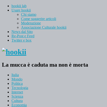
hookii lab
Usare hookii
Chi siamo
Come suggerire articoli
Moderazione
Associazione Culturale hookii
News dal Sito
Re-Post e Feed
Twitter e box
La mucca è caduta ma non è morta
Italia
Mondo
Politica
Tecnologia
Internet
Scienza
Cultura
Economia