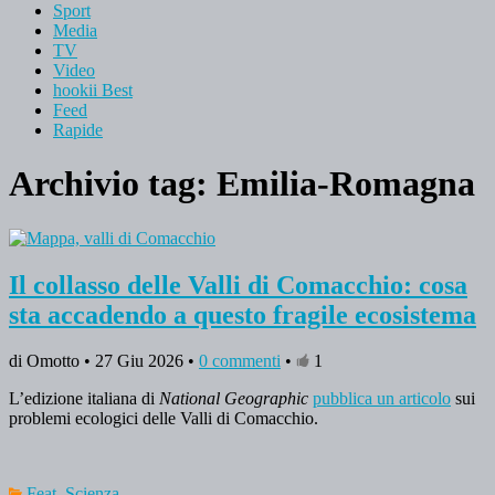
Sport
Media
TV
Video
hookii Best
Feed
Rapide
Archivio tag:
Emilia-Romagna
Il collasso delle Valli di Comacchio: cosa
sta accadendo a questo fragile ecosistema
di Omotto • 27 Giu 2026 •
0 commenti
•
1
L’edizione italiana di
National Geographic
pubblica un articolo
sui
problemi ecologici delle Valli di Comacchio.
Feat
,
Scienza