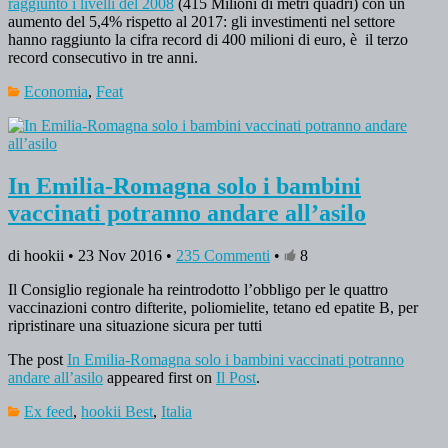
raggiunto i livelli del 2008
(415 Milioni di metri quadri) con un
aumento del 5,4% rispetto al 2017: gli investimenti nel settore
hanno raggiunto la cifra record di 400 milioni di euro, è il terzo
record consecutivo in tre anni.
Economia
,
Feat
In Emilia-Romagna solo i bambini
vaccinati potranno andare all’asilo
di hookii • 23 Nov 2016 •
235 Commenti
•
8
Il Consiglio regionale ha reintrodotto l’obbligo per le quattro
vaccinazioni contro difterite, poliomielite, tetano ed epatite B, per
ripristinare una situazione sicura per tutti
The post
In Emilia-Romagna solo i bambini vaccinati potranno
andare all’asilo
appeared first on
Il Post
.
Ex feed
,
hookii Best
,
Italia