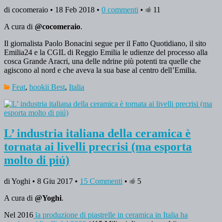
di cocomeraio • 18 Feb 2018 •
0 commenti
•
11
A cura di
@cocomeraio
.
Il giornalista Paolo Bonacini segue per il Fatto Quotidiano, il sito
Emilia24 e la CGIL di Reggio Emilia le udienze del processo alla
cosca Grande Aracri, una delle ndrine più potenti tra quelle che
agiscono al nord e che aveva la sua base al centro dell’Emilia.
Feat
,
hookii Best
,
Italia
L’ industria italiana della ceramica è
tornata ai livelli precrisi (ma esporta
molto di piú)
di Yoghi • 8 Giu 2017 •
15 Commenti
•
5
A cura di
@Yoghi
.
Nel 2016
la produzione di piastrelle in ceramica in Italia ha