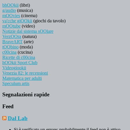
bhOOkii
(libri)
g/audio
(musica)
mOOvies
(cinema)
va'cche giOOkii
(giochi da tavolo)
mOOtube
(video)
Notizie dal sistema sOOlare
VerzOOra
(natura)
BraveART
(arte)
tOObino
(moda)
c00cina
(cucina)
Ricette di c00cina
hOOkii Sport Club
Videogiookii
Venezia 82: le recensioni
Matematica per adulti
Speculum artis
Segnalazioni rapide
Feed
Dal Lab
Si è verificato un errore; probabilmente il feed non è attivo.