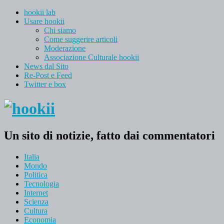
hookii lab
Usare hookii
Chi siamo
Come suggerire articoli
Moderazione
Associazione Culturale hookii
News dal Sito
Re-Post e Feed
Twitter e box
Un sito di notizie, fatto dai commentatori
Italia
Mondo
Politica
Tecnologia
Internet
Scienza
Cultura
Economia