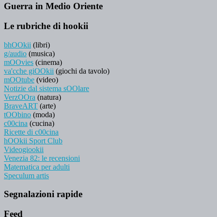
Guerra in Medio Oriente
Le rubriche di hookii
bhOOkii
(libri)
g/audio
(musica)
mOOvies
(cinema)
va'cche giOOkii
(giochi da tavolo)
mOOtube
(video)
Notizie dal sistema sOOlare
VerzOOra
(natura)
BraveART
(arte)
tOObino
(moda)
c00cina
(cucina)
Ricette di c00cina
hOOkii Sport Club
Videogiookii
Venezia 82: le recensioni
Matematica per adulti
Speculum artis
Segnalazioni rapide
Feed