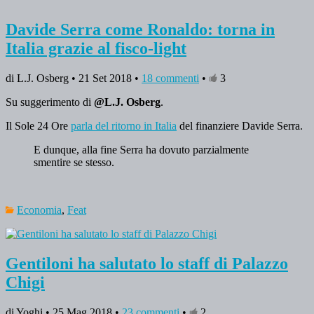
Davide Serra come Ronaldo: torna in
Italia grazie al fisco-light
di L.J. Osberg • 21 Set 2018 •
18 commenti
•
3
Su suggerimento di
@L.J. Osberg
.
Il Sole 24 Ore
parla del ritorno in Italia
del finanziere Davide Serra.
E dunque, alla fine Serra ha dovuto parzialmente
smentire se stesso.
Economia
,
Feat
Gentiloni ha salutato lo staff di Palazzo
Chigi
di Yoghi • 25 Mag 2018 •
23 commenti
•
2