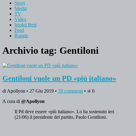
Sport
Media
TV
Video
hookii Best
Feed
Rapide
Archivio tag:
Gentiloni
Gentiloni vuole un PD «più italiano»
di Apollyon • 27 Giu 2019 •
29 commenti
•
0
A cura di
@Apollyon
Il Pd deve essere «più italiano». Lo ha sostenuto ieri
(21/06) il presidente del partito, Paolo Gentiloni.