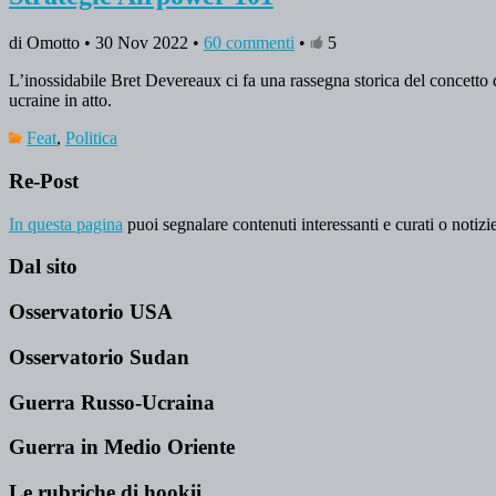
di Omotto • 30 Nov 2022 •
60 commenti
•
5
L’inossidabile Bret Devereaux ci fa una rassegna storica del concetto 
ucraine in atto.
Feat
,
Politica
Re-Post
In questa pagina
puoi segnalare contenuti interessanti e curati o notizie
Dal sito
Osservatorio USA
Osservatorio Sudan
Guerra Russo-Ucraina
Guerra in Medio Oriente
Le rubriche di hookii