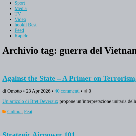
Sport
Media
TV
Video
hookii Best
Feed
Rapide
Archivio tag:
guerra del Vietna
Against the State – A Primer on Terrorism
di Omotto • 23 Apr 2026 •
40 commenti
•
0
Un articolo di Bret Deveraux
propone un’interpretazione unitaria delle
Cultura
,
Feat
Strategic Airpower 101