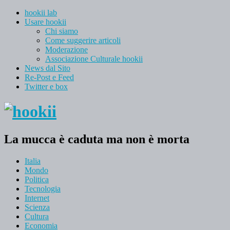
hookii lab
Usare hookii
Chi siamo
Come suggerire articoli
Moderazione
Associazione Culturale hookii
News dal Sito
Re-Post e Feed
Twitter e box
La mucca è caduta ma non è morta
Italia
Mondo
Politica
Tecnologia
Internet
Scienza
Cultura
Economia