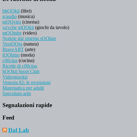
bhOOkii
(libri)
g/audio
(musica)
mOOvies
(cinema)
va'cche giOOkii
(giochi da tavolo)
mOOtube
(video)
Notizie dal sistema sOOlare
VerzOOra
(natura)
BraveART
(arte)
tOObino
(moda)
c00cina
(cucina)
Ricette di c00cina
hOOkii Sport Club
Videogiookii
Venezia 82: le recensioni
Matematica per adulti
Speculum artis
Segnalazioni rapide
Feed
Dal Lab