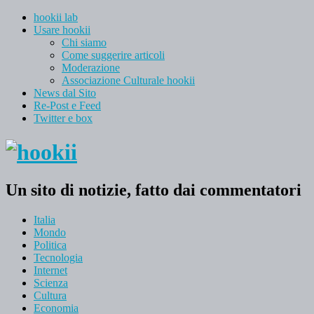
hookii lab
Usare hookii
Chi siamo
Come suggerire articoli
Moderazione
Associazione Culturale hookii
News dal Sito
Re-Post e Feed
Twitter e box
Un sito di notizie, fatto dai commentatori
Italia
Mondo
Politica
Tecnologia
Internet
Scienza
Cultura
Economia