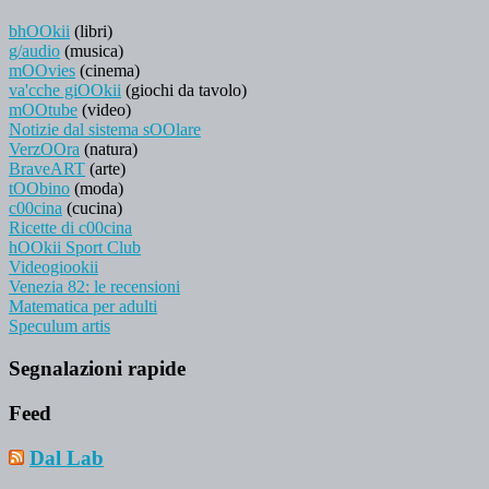
bhOOkii
(libri)
g/audio
(musica)
mOOvies
(cinema)
va'cche giOOkii
(giochi da tavolo)
mOOtube
(video)
Notizie dal sistema sOOlare
VerzOOra
(natura)
BraveART
(arte)
tOObino
(moda)
c00cina
(cucina)
Ricette di c00cina
hOOkii Sport Club
Videogiookii
Venezia 82: le recensioni
Matematica per adulti
Speculum artis
Segnalazioni rapide
Feed
Dal Lab