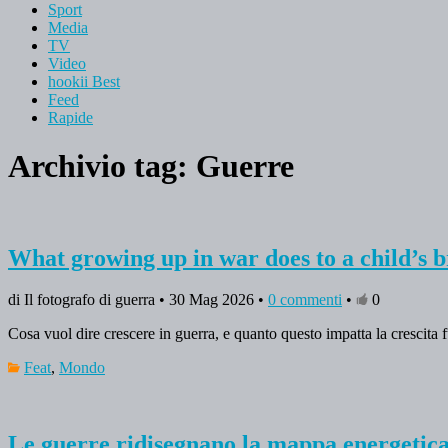
Sport
Media
TV
Video
hookii Best
Feed
Rapide
Archivio tag:
Guerre
What growing up in war does to a child’s br
di Il fotografo di guerra • 30 Mag 2026 •
0 commenti
•
0
Cosa vuol dire crescere in guerra, e quanto questo impatta la crescita f
Feat
,
Mondo
Le guerre ridisegnano la mappa energetica