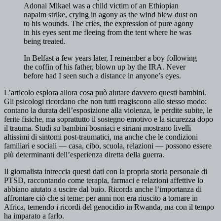
Adonai Mikael was a child victim of an Ethiopian
napalm strike, crying in agony as the wind blew dust on
to his wounds. The cries, the expression of pure agony
in his eyes sent me fleeing from the tent where he was
being treated.
In Belfast a few years later, I remember a boy following
the coffin of his father, blown up by the IRA. Never
before had I seen such a distance in anyone’s eyes.
L’articolo esplora allora cosa può aiutare davvero questi bambini.
Gli psicologi ricordano che non tutti reagiscono allo stesso modo:
contano la durata dell’esposizione alla violenza, le perdite subite, le
ferite fisiche, ma soprattutto il sostegno emotivo e la sicurezza dopo
il trauma. Studi su bambini bosniaci e siriani mostrano livelli
altissimi di sintomi post-traumatici, ma anche che le condizioni
familiari e sociali — casa, cibo, scuola, relazioni — possono essere
più determinanti dell’esperienza diretta della guerra.
Il giornalista intreccia questi dati con la propria storia personale di
PTSD, raccontando come terapia, farmaci e relazioni affettive lo
abbiano aiutato a uscire dal buio. Ricorda anche l’importanza di
affrontare ciò che si teme: per anni non era riuscito a tornare in
Africa, temendo i ricordi del genocidio in Rwanda, ma con il tempo
ha imparato a farlo.