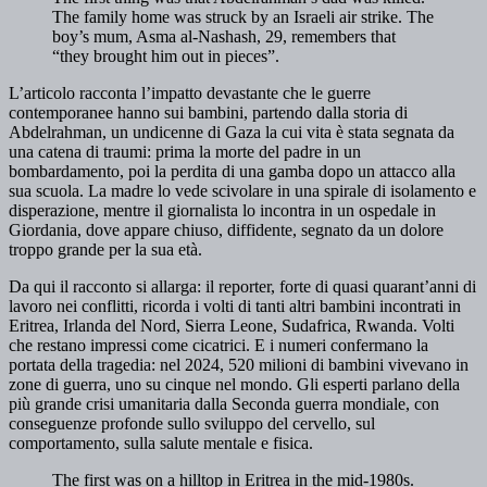
The family home was struck by an Israeli air strike. The
boy’s mum, Asma al-Nashash, 29, remembers that
“they brought him out in pieces”.
L’articolo racconta l’impatto devastante che le guerre
contemporanee hanno sui bambini, partendo dalla storia di
Abdelrahman, un undicenne di Gaza la cui vita è stata segnata da
una catena di traumi: prima la morte del padre in un
bombardamento, poi la perdita di una gamba dopo un attacco alla
sua scuola. La madre lo vede scivolare in una spirale di isolamento e
disperazione, mentre il giornalista lo incontra in un ospedale in
Giordania, dove appare chiuso, diffidente, segnato da un dolore
troppo grande per la sua età.
Da qui il racconto si allarga: il reporter, forte di quasi quarant’anni di
lavoro nei conflitti, ricorda i volti di tanti altri bambini incontrati in
Eritrea, Irlanda del Nord, Sierra Leone, Sudafrica, Rwanda. Volti
che restano impressi come cicatrici. E i numeri confermano la
portata della tragedia: nel 2024, 520 milioni di bambini vivevano in
zone di guerra, uno su cinque nel mondo. Gli esperti parlano della
più grande crisi umanitaria dalla Seconda guerra mondiale, con
conseguenze profonde sullo sviluppo del cervello, sul
comportamento, sulla salute mentale e fisica.
The first was on a hilltop in Eritrea in the mid-1980s.