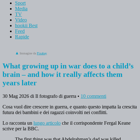
Sport
Media
TV
Video
hookii Best
Feed
Rapide
Immagine da
Pixabay
.
What growing up in war does to a child’s
brain – and how it really affects them
years later
30 Mag 2026
di Il fotografo di guerra
•
10 commenti
Cosa vuol dire crescere in guerra, e quanto questo impatta la crescita
futura dei bambini e dei ragazzi coinvolti nei conflitti.
Lo racconta un
lungo articolo
che il corrispondente Fergal Keane
scrive per la BBC.
The first thing was that Abdelrahman’s dad was killed.