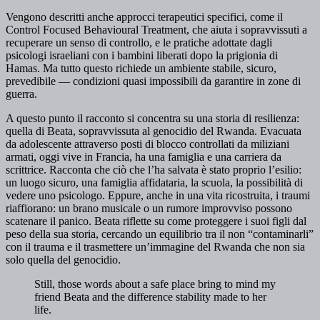
Vengono descritti anche approcci terapeutici specifici, come il
Control Focused Behavioural Treatment, che aiuta i sopravvissuti a
recuperare un senso di controllo, e le pratiche adottate dagli
psicologi israeliani con i bambini liberati dopo la prigionia di
Hamas. Ma tutto questo richiede un ambiente stabile, sicuro,
prevedibile — condizioni quasi impossibili da garantire in zone di
guerra.
A questo punto il racconto si concentra su una storia di resilienza:
quella di Beata, sopravvissuta al genocidio del Rwanda. Evacuata
da adolescente attraverso posti di blocco controllati da miliziani
armati, oggi vive in Francia, ha una famiglia e una carriera da
scrittrice. Racconta che ciò che l’ha salvata è stato proprio l’esilio:
un luogo sicuro, una famiglia affidataria, la scuola, la possibilità di
vedere uno psicologo. Eppure, anche in una vita ricostruita, i traumi
riaffiorano: un brano musicale o un rumore improvviso possono
scatenare il panico. Beata riflette su come proteggere i suoi figli dal
peso della sua storia, cercando un equilibrio tra il non “contaminarli”
con il trauma e il trasmettere un’immagine del Rwanda che non sia
solo quella del genocidio.
Still, those words about a safe place bring to mind my
friend Beata and the difference stability made to her
life.