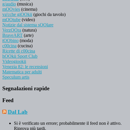
g/audio
(musica)
mOOvies
(cinema)
va'cche giOOkii
(giochi da tavolo)
mOOtube
(video)
Notizie dal sistema sOOlare
VerzOOra
(natura)
BraveART
(arte)
tOObino
(moda)
c00cina
(cucina)
Ricette di c00cina
hOOkii Sport Club
Videogiookii
Venezia 82: le recensioni
Matematica per adulti
Speculum artis
Segnalazioni rapide
Feed
Dal Lab
Si è verificato un errore; probabilmente il feed non è attivo.
Riprova più tardi.