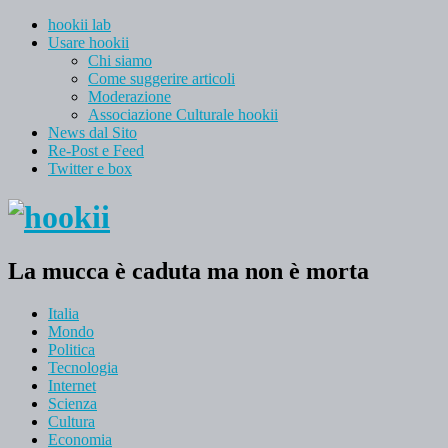
hookii lab
Usare hookii
Chi siamo
Come suggerire articoli
Moderazione
Associazione Culturale hookii
News dal Sito
Re-Post e Feed
Twitter e box
La mucca è caduta ma non è morta
Italia
Mondo
Politica
Tecnologia
Internet
Scienza
Cultura
Economia