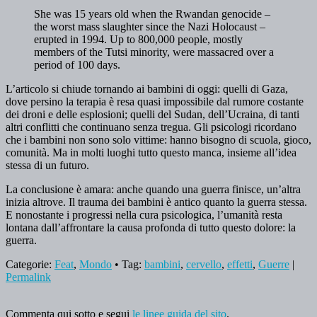
She was 15 years old when the Rwandan genocide –
the worst mass slaughter since the Nazi Holocaust –
erupted in 1994. Up to 800,000 people, mostly
members of the Tutsi minority, were massacred over a
period of 100 days.
L’articolo si chiude tornando ai bambini di oggi: quelli di Gaza,
dove persino la terapia è resa quasi impossibile dal rumore costante
dei droni e delle esplosioni; quelli del Sudan, dell’Ucraina, di tanti
altri conflitti che continuano senza tregua. Gli psicologi ricordano
che i bambini non sono solo vittime: hanno bisogno di scuola, gioco,
comunità. Ma in molti luoghi tutto questo manca, insieme all’idea
stessa di un futuro.
La conclusione è amara: anche quando una guerra finisce, un’altra
inizia altrove. Il trauma dei bambini è antico quanto la guerra stessa.
E nonostante i progressi nella cura psicologica, l’umanità resta
lontana dall’affrontare la causa profonda di tutto questo dolore: la
guerra.
Categorie:
Feat
,
Mondo
• Tag:
bambini
,
cervello
,
effetti
,
Guerre
|
Permalink
Commenta qui sotto e segui
le linee guida del sito
.