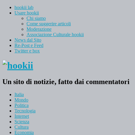
hookii lab
Usare hookii
Chi siamo
Come suggerire articoli
Moderazione
Associazione Culturale hookii
News dal Sito
Re-Post e Feed
Twitter e box
Un sito di notizie, fatto dai commentatori
Italia
Mondo
Politica
Tecnologia
Internet
Scienza
Cultura
Economia