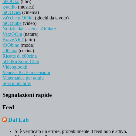
bhOOkii
(libri)
g/audio
(musica)
mOOvies
(cinema)
va'cche giOOkii
(giochi da tavolo)
mOOtube
(video)
Notizie dal sistema sOOlare
VerzOOra
(natura)
BraveART
(arte)
tOObino
(moda)
c00cina
(cucina)
Ricette di c00cina
hOOkii Sport Club
Videogiookii
Venezia 82: le recensioni
Matematica per adulti
Speculum artis
Segnalazioni rapide
Feed
Dal Lab
Si è verificato un errore; probabilmente il feed non è attivo.