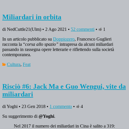
Miliardari in orbita
di NedCuttle21(Ulm) • 2 Ago 2021 •
52 commenti
•
1
In un articolo pubblicato su
Doppiozero
, Francesco Guglieri
racconta la “
corsa allo spazio”
intrapresa da alcuni miliardari
passando in rassegna opere letterarie e riflettendo sulla società
contemporanea.
Cultura
,
Feat
Risciò #6: Jack Ma e Guo Wengui, vite da
miliardari
di Yoghi • 23 Gen 2018 •
1 commento
•
4
Su suggerimento di
@Yoghi
.
Nel 2017 il numero dei miliardari in Cina è salito a 319: