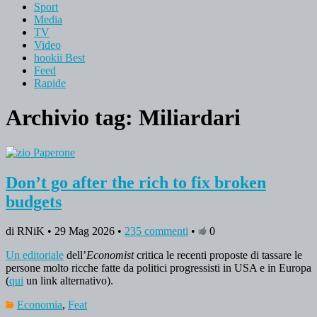
Sport
Media
TV
Video
hookii Best
Feed
Rapide
Archivio tag:
Miliardari
Don’t go after the rich to fix broken
budgets
di RNiK • 29 Mag 2026 •
235 commenti
•
0
Un editoriale
dell’
Economist
critica le recenti proposte di tassare le
persone molto ricche fatte da politici progressisti in USA e in Europa
(
qui
un link alternativo).
Economia
,
Feat