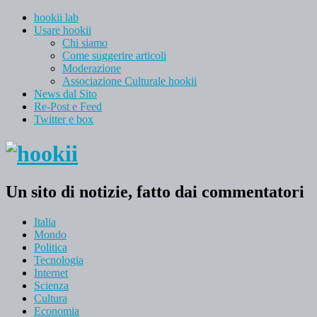
hookii lab
Usare hookii
Chi siamo
Come suggerire articoli
Moderazione
Associazione Culturale hookii
News dal Sito
Re-Post e Feed
Twitter e box
Un sito di notizie, fatto dai commentatori
Italia
Mondo
Politica
Tecnologia
Internet
Scienza
Cultura
Economia