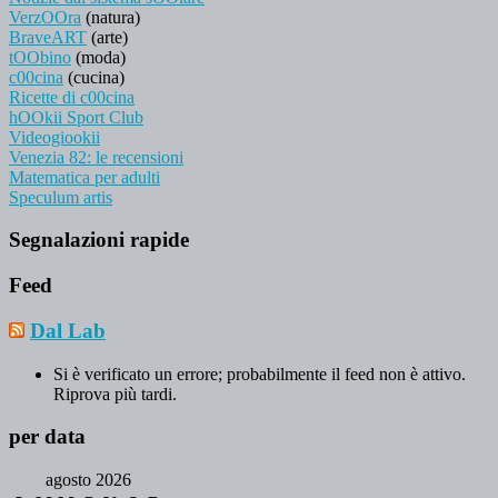
VerzOOra
(natura)
BraveART
(arte)
tOObino
(moda)
c00cina
(cucina)
Ricette di c00cina
hOOkii Sport Club
Videogiookii
Venezia 82: le recensioni
Matematica per adulti
Speculum artis
Segnalazioni rapide
Feed
Dal Lab
Si è verificato un errore; probabilmente il feed non è attivo.
Riprova più tardi.
per data
agosto 2026