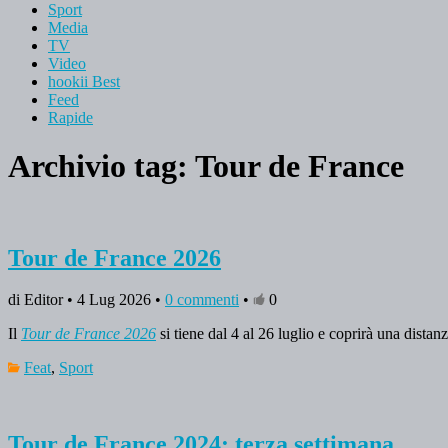
Sport
Media
TV
Video
hookii Best
Feed
Rapide
Archivio tag:
Tour de France
Tour de France 2026
di Editor • 4 Lug 2026 •
0 commenti
•
0
Il
Tour de France 2026
si tiene dal 4 al 26 luglio e coprirà una distan
Feat
,
Sport
Tour de France 2024: terza settimana