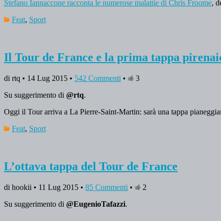
Stefano Iannaccone racconta le numerose malattie di Chris Froome
, d
Feat
,
Sport
Il Tour de France e la prima tappa pirenai
di rtq • 14 Lug 2015 •
542 Commenti
•
3
Su suggerimento di
@rtq
.
Oggi il Tour arriva a La Pierre-Saint-Martin: sarà una tappa pianeggi
Feat
,
Sport
L’ottava tappa del Tour de France
di hookii • 11 Lug 2015 •
85 Commenti
•
2
Su suggerimento di
@EugenioTafazzi
.