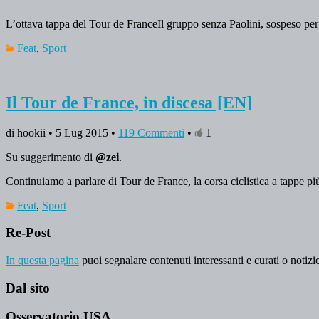
L’ottava tappa del Tour de FranceIl gruppo senza Paolini, sospeso per l
Feat
,
Sport
Il Tour de France, in discesa [EN]
di hookii • 5 Lug 2015 •
119 Commenti
•
1
Su suggerimento di
@zei
.
Continuiamo a parlare di Tour de France, la corsa ciclistica a tappe pi
Feat
,
Sport
Re-Post
In questa pagina
puoi segnalare contenuti interessanti e curati o notizie
Dal sito
Osservatorio USA