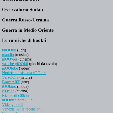
Osservatorio Sudan
Guerra Russo-Ucraina
Guerra in Medio Oriente
Le rubriche di hookii
bhOOkii
(libri)
g/audio
(musica)
mOOvies
(cinema)
va'cche giOOkii
(giochi da tavolo)
mOOtube
(video)
Notizie dal sistema sOOlare
VerzOOra
(natura)
BraveART
(arte)
tOObino
(moda)
c00cina
(cucina)
Ricette di c00cina
hOOkii Sport Club
Videogiookii
Venezia 82: le recensioni