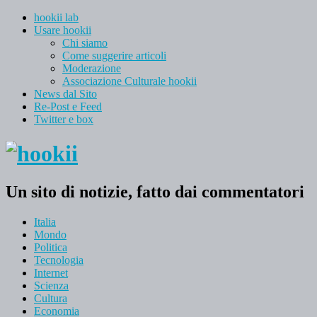
hookii lab
Usare hookii
Chi siamo
Come suggerire articoli
Moderazione
Associazione Culturale hookii
News dal Sito
Re-Post e Feed
Twitter e box
Un sito di notizie, fatto dai commentatori
Italia
Mondo
Politica
Tecnologia
Internet
Scienza
Cultura
Economia