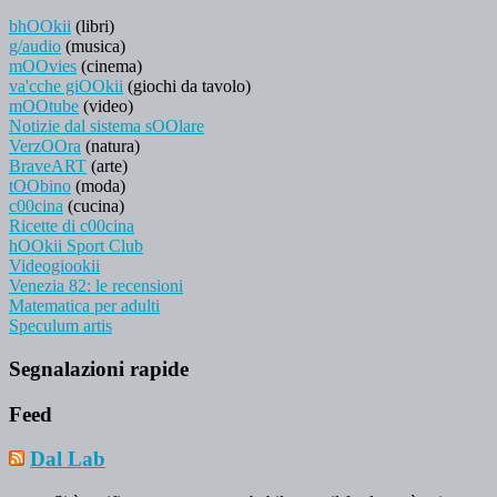
bhOOkii
(libri)
g/audio
(musica)
mOOvies
(cinema)
va'cche giOOkii
(giochi da tavolo)
mOOtube
(video)
Notizie dal sistema sOOlare
VerzOOra
(natura)
BraveART
(arte)
tOObino
(moda)
c00cina
(cucina)
Ricette di c00cina
hOOkii Sport Club
Videogiookii
Venezia 82: le recensioni
Matematica per adulti
Speculum artis
Segnalazioni rapide
Feed
Dal Lab