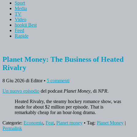
Sport
Media
TV
Video
hookii Best
Feed
Rapide
Planet Money: The Business of Heated
Rivalry
8 Giu 2026
di Editor
•
5 commenti
Un nuovo episodio
del podcast
Planet Money
, di
NPR
.
Heated Rivalry, the steamy hockey romance show, was
made for about $2 million per episode. That is
remarkably cheap for an hour-long drama.
Categorie:
Economia
,
Feat
,
Planet money
• Tag:
Planet Money
|
Permalink