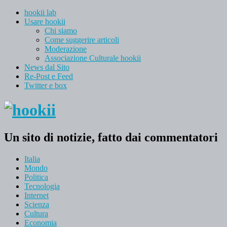
hookii lab
Usare hookii
Chi siamo
Come suggerire articoli
Moderazione
Associazione Culturale hookii
News dal Sito
Re-Post e Feed
Twitter e box
Un sito di notizie, fatto dai commentatori
Italia
Mondo
Politica
Tecnologia
Internet
Scienza
Cultura
Economia