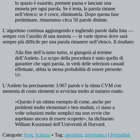
lo spazio è esaurito, premete pausa e lanciate una
moneta per ogni parola. Se è testa, la parola rimane
nell’elenco; se è croce, eliminatela. Dopo questa fase
preliminare, rimarranno circa 50 parole distinte.
L’algoritmo continua aggiungendo e togliendo parole dalla lista —
sempre con l’ausilio di una moneta — in varie riprese dove sarà
sempre più difficile per una parola rimanere nell’elenco. Il risultato:
Alla fine dell’n-ismo turno, si giungerà al termine
dell’Amleto. Lo scopo della procedura è stato quello di
garantire che ogni parola, in virtù delle selezioni casuali
effettuate, abbia la stessa probabilità di essere presente:
½ᵏ.
L’Amleto ha precisamente 3.967 parole e la stima CVM con
memoria di cento elementi si avvicina molto al numero esatto.
«Questo è un ottimo esempio di come, anche per
problemi molto elementari e ben studiati, ci siano a
volte soluzioni molto semplici ma non ovvie che
aspettano ancora di essere scoperte», ha dichiarato
William Kuszmaul dell’Università di Harvard.
Categorie:
Feat
,
Scienza
• Tag:
algoritmi
,
informatica
|
Permalink