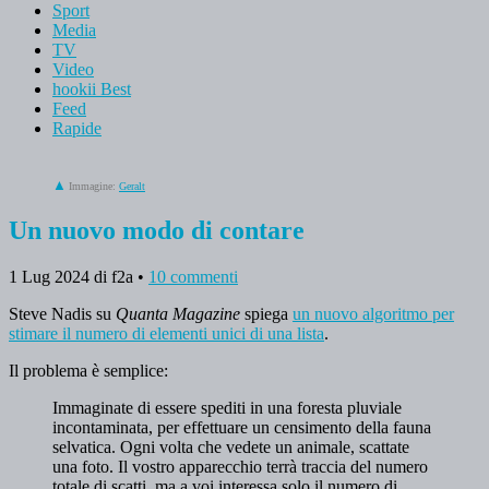
Sport
Media
TV
Video
hookii Best
Feed
Rapide
Immagine:
Geralt
Un nuovo modo di contare
1 Lug 2024
di f2a
•
10 commenti
Steve Nadis su
Quanta Magazine
spiega
un nuovo algoritmo per
stimare il numero di elementi unici di una lista
.
Il problema è semplice:
Immaginate di essere spediti in una foresta pluviale
incontaminata, per effettuare un censimento della fauna
selvatica. Ogni volta che vedete un animale, scattate
una foto. Il vostro apparecchio terrà traccia del numero
totale di scatti, ma a voi interessa solo il numero di