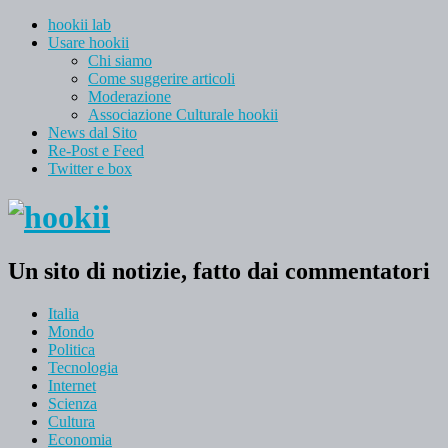
hookii lab
Usare hookii
Chi siamo
Come suggerire articoli
Moderazione
Associazione Culturale hookii
News dal Sito
Re-Post e Feed
Twitter e box
Un sito di notizie, fatto dai commentatori
Italia
Mondo
Politica
Tecnologia
Internet
Scienza
Cultura
Economia