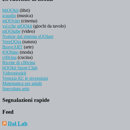
bhOOkii
(libri)
g/audio
(musica)
mOOvies
(cinema)
va'cche giOOkii
(giochi da tavolo)
mOOtube
(video)
Notizie dal sistema sOOlare
VerzOOra
(natura)
BraveART
(arte)
tOObino
(moda)
c00cina
(cucina)
Ricette di c00cina
hOOkii Sport Club
Videogiookii
Venezia 82: le recensioni
Matematica per adulti
Speculum artis
Segnalazioni rapide
Feed
Dal Lab