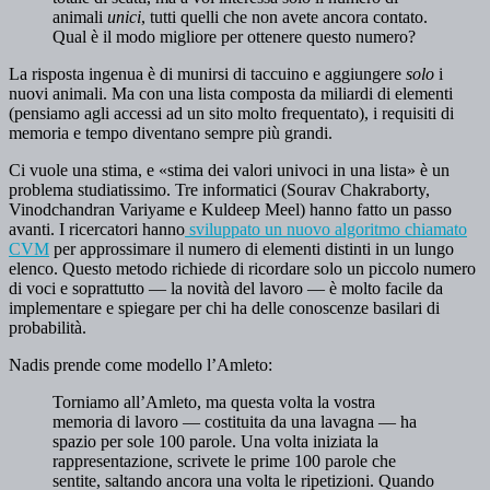
animali
unici
, tutti quelli che non avete ancora contato.
Qual è il modo migliore per ottenere questo numero?
La risposta ingenua è di munirsi di taccuino e aggiungere
solo
i
nuovi animali. Ma con una lista composta da miliardi di elementi
(pensiamo agli accessi ad un sito molto frequentato), i requisiti di
memoria e tempo diventano sempre più grandi.
Ci vuole una stima, e «stima dei valori univoci in una lista» è un
problema studiatissimo. Tre informatici (Sourav Chakraborty,
Vinodchandran Variyame e Kuldeep Meel) hanno fatto un passo
avanti. I ricercatori hanno
sviluppato un nuovo algoritmo chiamato
CVM
per approssimare il numero di elementi distinti in un lungo
elenco. Questo metodo richiede di ricordare solo un piccolo numero
di voci e soprattutto — la novità del lavoro — è molto facile da
implementare e spiegare per chi ha delle conoscenze basilari di
probabilità.
Nadis prende come modello l’Amleto:
Torniamo all’Amleto, ma questa volta la vostra
memoria di lavoro — costituita da una lavagna — ha
spazio per sole 100 parole. Una volta iniziata la
rappresentazione, scrivete le prime 100 parole che
sentite, saltando ancora una volta le ripetizioni. Quando