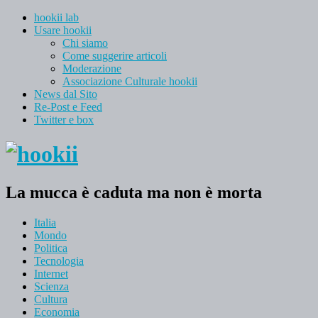
hookii lab
Usare hookii
Chi siamo
Come suggerire articoli
Moderazione
Associazione Culturale hookii
News dal Sito
Re-Post e Feed
Twitter e box
La mucca è caduta ma non è morta
Italia
Mondo
Politica
Tecnologia
Internet
Scienza
Cultura
Economia