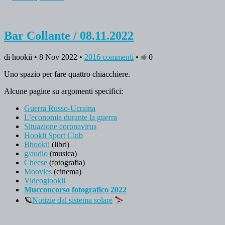
Bar Collante / 08.11.2022
di hookii • 8 Nov 2022 •
2016 commenti
•
0
Uno spazio per fare quattro chiacchiere.
Alcune pagine su argomenti specifici:
Guerra Russo-Ucraina
L’economia durante la guerra
Situazione coronavirus
Hookii Sport Club
Bhookii
(libri)
g/audio
(musica)
Cheese
(fotografia)
Moovies
(cinema)
Videogiookii
Mucconcorso fotografico 2022
🪐
Notizie dal sistema solare