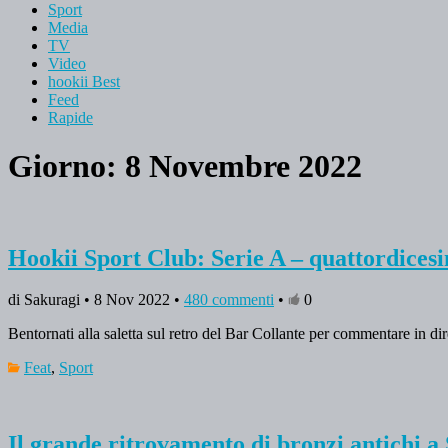
Sport
Media
TV
Video
hookii Best
Feed
Rapide
Giorno: 8 Novembre 2022
Hookii Sport Club: Serie A – quattordices
di Sakuragi • 8 Nov 2022 •
480 commenti
•
0
Bentornati alla saletta sul retro del Bar Collante per commentare in d
Feat
,
Sport
Il grande ritrovamento di bronzi antichi a