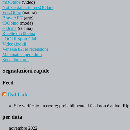
mOOtube
(video)
Notizie dal sistema sOOlare
VerzOOra
(natura)
BraveART
(arte)
tOObino
(moda)
c00cina
(cucina)
Ricette di c00cina
hOOkii Sport Club
Videogiookii
Venezia 82: le recensioni
Matematica per adulti
Speculum artis
Segnalazioni rapide
Feed
Dal Lab
Si è verificato un errore; probabilmente il feed non è attivo. Rip
per data
novembre 2022