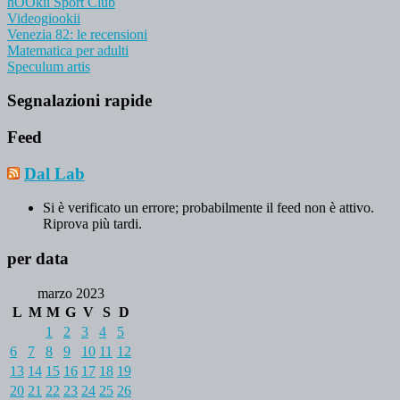
hOOkii Sport Club
Videogiookii
Venezia 82: le recensioni
Matematica per adulti
Speculum artis
Segnalazioni rapide
Feed
Dal Lab
Si è verificato un errore; probabilmente il feed non è attivo.
Riprova più tardi.
per data
marzo 2023
L
M
M
G
V
S
D
1
2
3
4
5
6
7
8
9
10
11
12
13
14
15
16
17
18
19
20
21
22
23
24
25
26