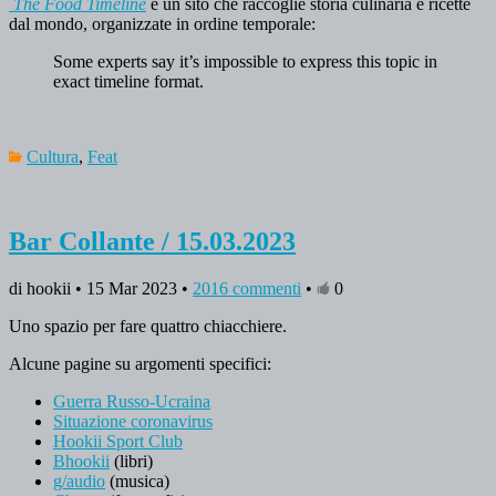
The Food Timeline
è un sito che raccoglie storia culinaria e ricette
dal mondo, organizzate in ordine temporale:
Some experts say it’s impossible to express this topic in
exact timeline format.
Cultura
,
Feat
Bar Collante / 15.03.2023
di hookii • 15 Mar 2023 •
2016 commenti
•
0
Uno spazio per fare quattro chiacchiere.
Alcune pagine su argomenti specifici:
Guerra Russo-Ucraina
Situazione coronavirus
Hookii Sport Club
Bhookii
(libri)
g/audio
(musica)