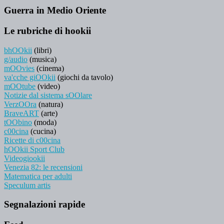
Guerra in Medio Oriente
Le rubriche di hookii
bhOOkii
(libri)
g/audio
(musica)
mOOvies
(cinema)
va'cche giOOkii
(giochi da tavolo)
mOOtube
(video)
Notizie dal sistema sOOlare
VerzOOra
(natura)
BraveART
(arte)
tOObino
(moda)
c00cina
(cucina)
Ricette di c00cina
hOOkii Sport Club
Videogiookii
Venezia 82: le recensioni
Matematica per adulti
Speculum artis
Segnalazioni rapide