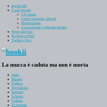
hookii lab
Usare hookii
Chi siamo
Come suggerire articoli
Moderazione
Associazione Culturale hookii
News dal Sito
Re-Post e Feed
Twitter e box
La mucca è caduta ma non è morta
Italia
Mondo
Politica
Tecnologia
Internet
Scienza
Cultura
Economia