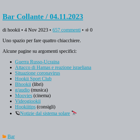
Bar Collante / 04.11.2023
di hookii • 4 Nov 2023 •
657 commenti
•
0
Uno spazio per fare quattro chiacchiere.
Alcune pagine su argomenti specifici:
Guerra Russo-Ucraina
Attacco di Hamas e reazione israeliana
Situazione coronavirus
Hookii Sport Club
Bhookii
(libri)
g/audio
(musica)
Moovies
(cinema)
Videogiookii
Hookiitips
(consigli)
🪐
Notizie dal sistema solare
Bar