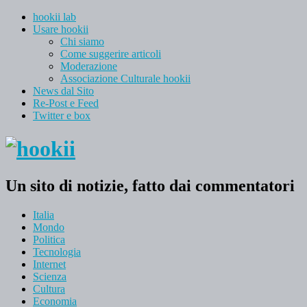
hookii lab
Usare hookii
Chi siamo
Come suggerire articoli
Moderazione
Associazione Culturale hookii
News dal Sito
Re-Post e Feed
Twitter e box
Un sito di notizie, fatto dai commentatori
Italia
Mondo
Politica
Tecnologia
Internet
Scienza
Cultura
Economia