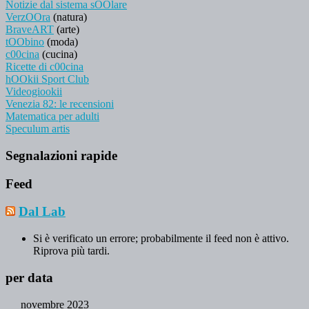
Notizie dal sistema sOOlare
VerzOOra
(natura)
BraveART
(arte)
tOObino
(moda)
c00cina
(cucina)
Ricette di c00cina
hOOkii Sport Club
Videogiookii
Venezia 82: le recensioni
Matematica per adulti
Speculum artis
Segnalazioni rapide
Feed
Dal Lab
Si è verificato un errore; probabilmente il feed non è attivo.
Riprova più tardi.
per data
novembre 2023