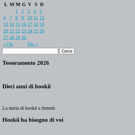
L
M
M
G
V
S
D
1
2
3
4
5
6
7
8
9
10
11
12
13
14
15
16
17
18
19
20
21
22
23
24
25
26
27
28
29
30
« Ott
Dic »
Tesseramento 2026
Dieci anni di hookii
La storia di hookii a fumetti
Hookii ha bisogno di voi