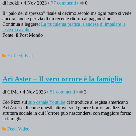
di hookii • 4 Nov 2023 •
77 commenti
•
0
Il “palo del disprezzo” risale al decimo secolo ma ogni tanto si vede
ancora, anche per via di un recente ritorno al paganesimo
Continua a leggere:
La truculenta pratica islandese di impalare le
teste di cavallo
Fonte: il Post Mondo
Ex feed
,
Feat
Ari Aster – Il vero orrore è la famiglia
di GiMa • 4 Nov 2023 •
51 commenti
•
3
Gio Pizzi sul
suo canale Youtube
ci introduce al regista americano
Ari Aster e di come questi, attraverso il genere horror, analizzi la
struttura sociale in cui l’orrore puo nascondersi con maggiore forza:
la famiglia.
Feat
,
Video