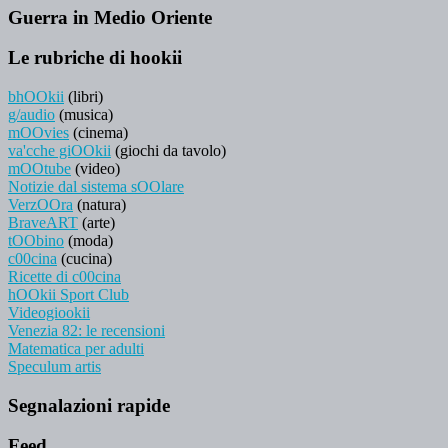
Guerra in Medio Oriente
Le rubriche di hookii
bhOOkii
(libri)
g/audio
(musica)
mOOvies
(cinema)
va'cche giOOkii
(giochi da tavolo)
mOOtube
(video)
Notizie dal sistema sOOlare
VerzOOra
(natura)
BraveART
(arte)
tOObino
(moda)
c00cina
(cucina)
Ricette di c00cina
hOOkii Sport Club
Videogiookii
Venezia 82: le recensioni
Matematica per adulti
Speculum artis
Segnalazioni rapide
Feed