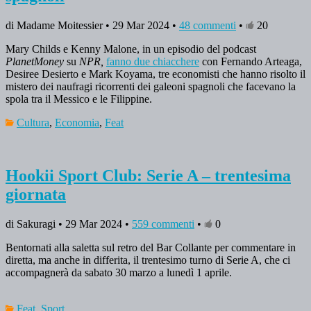
di Madame Moitessier • 29 Mar 2024 •
48 commenti
•
20
Mary Childs e Kenny Malone, in un episodio del podcast
PlanetMoney
su
NPR,
fanno due chiacchere
con Fernando Arteaga,
Desiree Desierto e Mark Koyama, tre economisti che hanno risolto il
mistero dei naufragi ricorrenti dei galeoni spagnoli che facevano la
spola tra il Messico e le Filippine.
Cultura
,
Economia
,
Feat
Hookii Sport Club: Serie A – trentesima
giornata
di Sakuragi • 29 Mar 2024 •
559 commenti
•
0
Bentornati alla saletta sul retro del Bar Collante per commentare in
diretta, ma anche in differita, il trentesimo turno di Serie A, che ci
accompagnerà da sabato 30 marzo a lunedì 1 aprile.
Feat
,
Sport