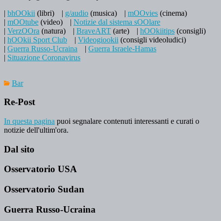
|
bhOOkii
(libri)
|
g/audio
(musica)
|
mOOvies
(cinema)
|
mOOtube
(video)
|
Notizie dal sistema sOOlare
|
VerzOOra
(natura)
|
BraveART
(arte)
|
hOOkiitips
(consigli)
|
hOOkii Sport Club
|
Videogiookii
(consigli videoludici)
|
Guerra Russo-Ucraina
|
Guerra Israele-Hamas
|
Situazione Coronavirus
Bar
Re-Post
In questa pagina
puoi segnalare contenuti interessanti e curati o
notizie dell'ultim'ora.
Dal sito
Osservatorio USA
Osservatorio Sudan
Guerra Russo-Ucraina