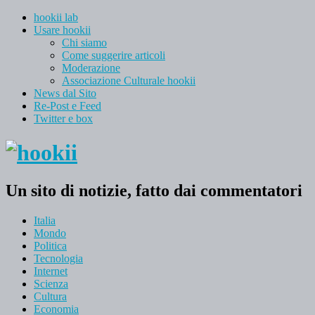
hookii lab
Usare hookii
Chi siamo
Come suggerire articoli
Moderazione
Associazione Culturale hookii
News dal Sito
Re-Post e Feed
Twitter e box
Un sito di notizie, fatto dai commentatori
Italia
Mondo
Politica
Tecnologia
Internet
Scienza
Cultura
Economia