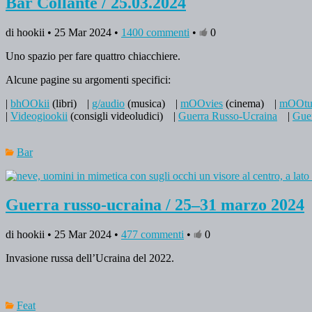
Bar Collante / 25.03.2024
di hookii • 25 Mar 2024 •
1400 commenti
•
0
Uno spazio per fare quattro chiacchiere.
Alcune pagine su argomenti specifici:
|
bhOOkii
(libri)
|
g/audio
(musica)
|
mOOvies
(cinema)
|
mOOtu
|
Videogiookii
(consigli videoludici)
|
Guerra Russo-Ucraina
|
Guer
Bar
Guerra russo-ucraina / 25–31 marzo 2024
di hookii • 25 Mar 2024 •
477 commenti
•
0
Invasione russa dell’Ucraina del 2022.
Feat