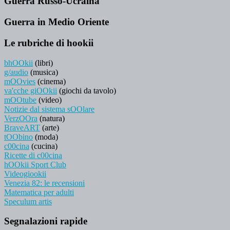
Guerra Russo-Ucraina
Guerra in Medio Oriente
Le rubriche di hookii
bhOOkii
(libri)
g/audio
(musica)
mOOvies
(cinema)
va'cche giOOkii
(giochi da tavolo)
mOOtube
(video)
Notizie dal sistema sOOlare
VerzOOra
(natura)
BraveART
(arte)
tOObino
(moda)
c00cina
(cucina)
Ricette di c00cina
hOOkii Sport Club
Videogiookii
Venezia 82: le recensioni
Matematica per adulti
Speculum artis
Segnalazioni rapide