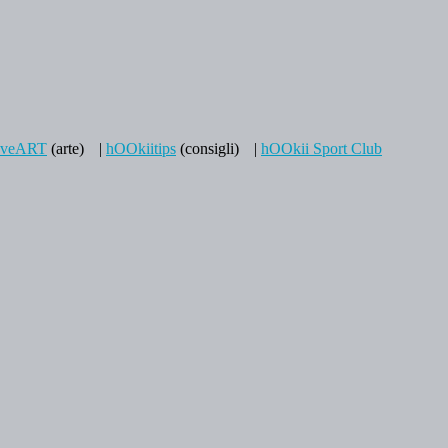
aveART
(arte)
|
hOOkiitips
(consigli)
|
hOOkii Sport Club