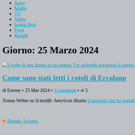
Sport
Media
TV
Video
hookii Best
Feed
Rapide
Giorno: 25 Marzo 2024
Come sono stati letti i rotoli di Ercolano
di Enemy • 25 Mar 2024 •
3 commenti
•
5
Tomas Weber su
Scientific American
illustra
il processo che ha portato
Rapide
,
Scienza