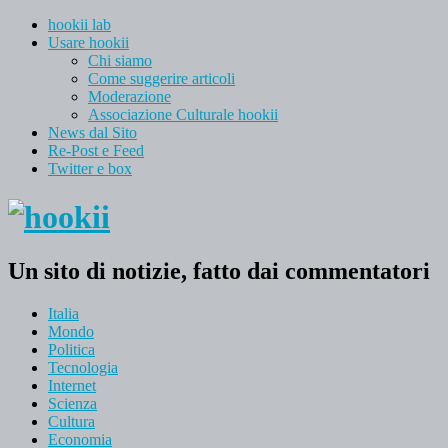
hookii lab
Usare hookii
Chi siamo
Come suggerire articoli
Moderazione
Associazione Culturale hookii
News dal Sito
Re-Post e Feed
Twitter e box
Un sito di notizie, fatto dai commentatori
Italia
Mondo
Politica
Tecnologia
Internet
Scienza
Cultura
Economia