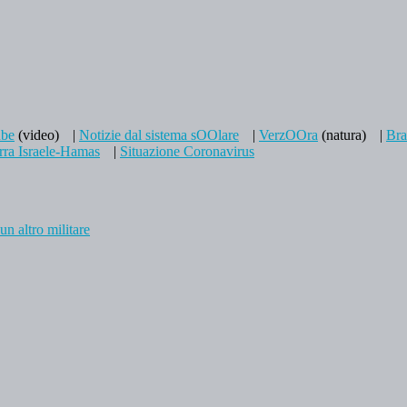
be
(video)
|
Notizie dal sistema sOOlare
|
VerzOOra
(natura)
|
Br
ra Israele-Hamas
|
Situazione Coronavirus