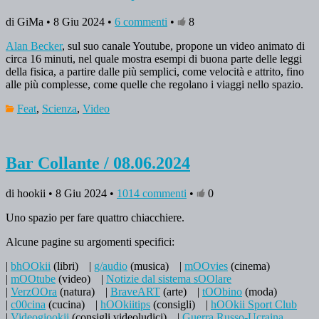
di GiMa • 8 Giu 2024 •
6 commenti
•
8
Alan Becker
, sul suo canale Youtube, propone un video animato di
circa 16 minuti, nel quale mostra esempi di buona parte delle leggi
della fisica, a partire dalle più semplici, come velocità e attrito, fino
alle più complesse, come quelle che regolano i viaggi nello spazio.
Feat
,
Scienza
,
Video
Bar Collante / 08.06.2024
di hookii • 8 Giu 2024 •
1014 commenti
•
0
Uno spazio per fare quattro chiacchiere.
Alcune pagine su argomenti specifici:
|
bhOOkii
(libri)
|
g/audio
(musica)
|
mOOvies
(cinema)
|
mOOtube
(video)
|
Notizie dal sistema sOOlare
|
VerzOOra
(natura)
|
BraveART
(arte)
|
tOObino
(moda)
|
c00cina
(cucina)
|
hOOkiitips
(consigli)
|
hOOkii Sport Club
|
Videogiookii
(consigli videoludici)
|
Guerra Russo-Ucraina