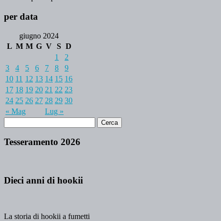
per data
giugno 2024
L
M
M
G
V
S
D
1
2
3
4
5
6
7
8
9
10
11
12
13
14
15
16
17
18
19
20
21
22
23
24
25
26
27
28
29
30
« Mag
Lug »
Tesseramento 2026
Dieci anni di hookii
La storia di hookii a fumetti