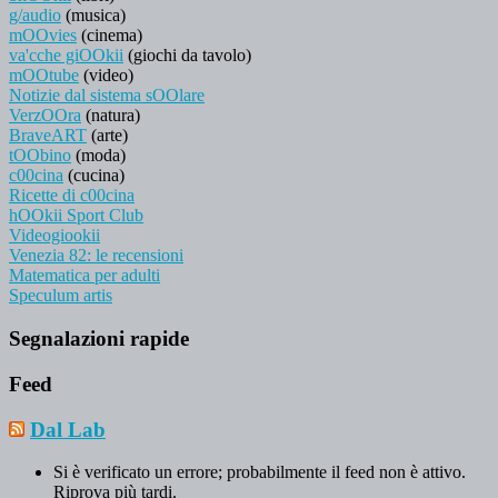
g/audio
(musica)
mOOvies
(cinema)
va'cche giOOkii
(giochi da tavolo)
mOOtube
(video)
Notizie dal sistema sOOlare
VerzOOra
(natura)
BraveART
(arte)
tOObino
(moda)
c00cina
(cucina)
Ricette di c00cina
hOOkii Sport Club
Videogiookii
Venezia 82: le recensioni
Matematica per adulti
Speculum artis
Segnalazioni rapide
Feed
Dal Lab
Si è verificato un errore; probabilmente il feed non è attivo.
Riprova più tardi.