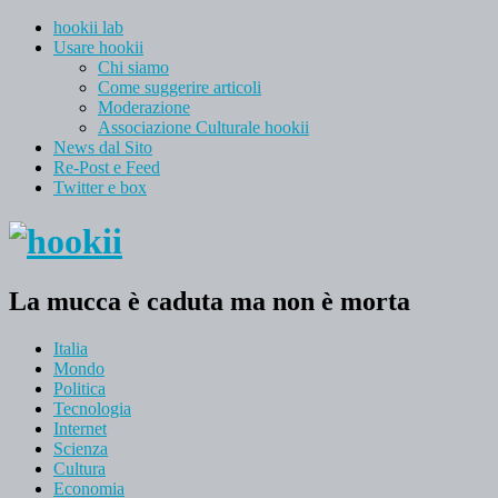
hookii lab
Usare hookii
Chi siamo
Come suggerire articoli
Moderazione
Associazione Culturale hookii
News dal Sito
Re-Post e Feed
Twitter e box
La mucca è caduta ma non è morta
Italia
Mondo
Politica
Tecnologia
Internet
Scienza
Cultura
Economia