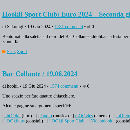
Hookii Sport Club: Euro 2024 – Seconda gi
di Sakuragi • 19 Giu 2024 •
1781 commenti
•
0
Bentornati alla saletta sul retro del Bar Collante addobbata a festa pe
3 anni fa.
Feat
,
Sport
Bar Collante / 19.06.2024
di hookii • 19 Giu 2024 •
1574 commenti
•
0
Uno spazio per fare quattro chiacchiere.
Alcune pagine su argomenti specifici:
|
bhOOkii
(libri)
|
g/audio
(musica)
|
mOOvies
(cinema)
|
mOOtu
|
hOOkiitips
(consigli)
|
hOOkii Sport Club
|
Videogiookii
(consigl