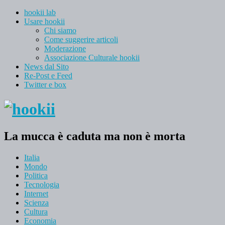
hookii lab
Usare hookii
Chi siamo
Come suggerire articoli
Moderazione
Associazione Culturale hookii
News dal Sito
Re-Post e Feed
Twitter e box
La mucca è caduta ma non è morta
Italia
Mondo
Politica
Tecnologia
Internet
Scienza
Cultura
Economia