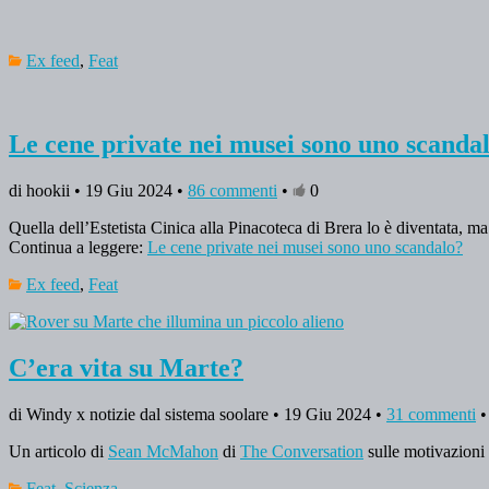
Ex feed
,
Feat
Le cene private nei musei sono uno scanda
di hookii • 19 Giu 2024 •
86 commenti
•
0
Quella dell’Estetista Cinica alla Pinacoteca di Brera lo è diventata, m
Continua a leggere:
Le cene private nei musei sono uno scandalo?
Ex feed
,
Feat
C’era vita su Marte?
di Windy x notizie dal sistema soolare • 19 Giu 2024 •
31 commenti
Un articolo di
Sean McMahon
di
The Conversation
sulle motivazioni 
Feat
,
Scienza