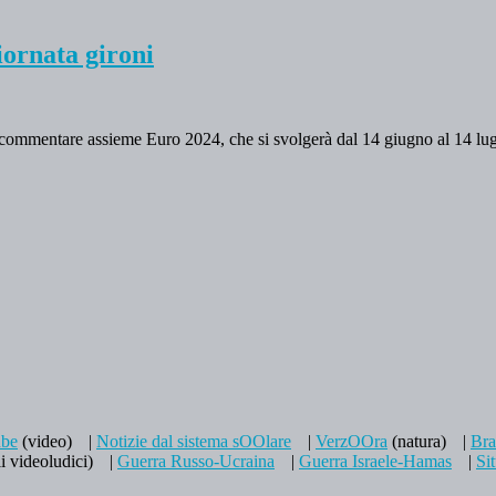
ornata gironi
r commentare assieme Euro 2024, che si svolgerà dal 14 giugno al 14 lugl
be
(video)
|
Notizie dal sistema sOOlare
|
VerzOOra
(natura)
|
Br
i videoludici)
|
Guerra Russo-Ucraina
|
Guerra Israele-Hamas
|
Si