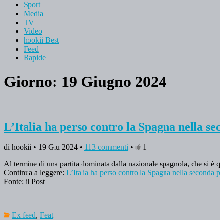
Sport
Media
TV
Video
hookii Best
Feed
Rapide
Giorno: 19 Giugno 2024
L’Italia ha perso contro la Spagna nella se
di hookii • 19 Giu 2024 •
113 commenti
•
1
Al termine di una partita dominata dalla nazionale spagnola, che si è 
Continua a leggere:
L’Italia ha perso contro la Spagna nella seconda pa
Fonte: il Post
Ex feed
,
Feat