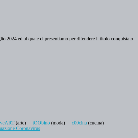
io 2024 ed al quale ci presentiamo per difendere il titolo conquistato
aveART
(arte)
|
tOObino
(moda)
|
c00cina
(cucina)
tuazione Coronavirus