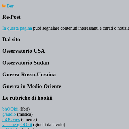
Bar
Re-Post
In questa pagina
puoi segnalare contenuti interessanti e curati o notizie
Dal sito
Osservatorio USA
Osservatorio Sudan
Guerra Russo-Ucraina
Guerra in Medio Oriente
Le rubriche di hookii
bhOOkii
(libri)
g/audio
(musica)
mOOvies
(cinema)
va'cche giOOkii
(giochi da tavolo)