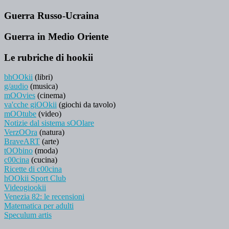
Guerra Russo-Ucraina
Guerra in Medio Oriente
Le rubriche di hookii
bhOOkii
(libri)
g/audio
(musica)
mOOvies
(cinema)
va'cche giOOkii
(giochi da tavolo)
mOOtube
(video)
Notizie dal sistema sOOlare
VerzOOra
(natura)
BraveART
(arte)
tOObino
(moda)
c00cina
(cucina)
Ricette di c00cina
hOOkii Sport Club
Videogiookii
Venezia 82: le recensioni
Matematica per adulti
Speculum artis