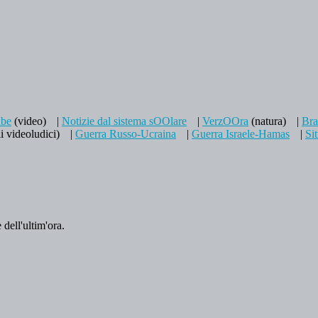
be
(video)
|
Notizie dal sistema sOOlare
|
VerzOOra
(natura)
|
Br
i videoludici)
|
Guerra Russo-Ucraina
|
Guerra Israele-Hamas
|
Si
 dell'ultim'ora.