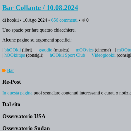
Bar Collante / 10.08.2024
di hookii • 10 Ago 2024 •
656 commenti
•
0
Uno spazio per fare quattro chiacchiere.
Alcune pagine su argomenti specifici:
|
bhOOkii
(libri)
|
g/audio
(musica)
|
mOOvies
(cinema)
|
mOOtu
|
hOOkiitips
(consigli)
|
hOOkii Sport Club
|
Videogiookii
(consigl
Bar
Re-Post
In questa pagina
puoi segnalare contenuti interessanti e curati o notizie
Dal sito
Osservatorio USA
Osservatorio Sudan