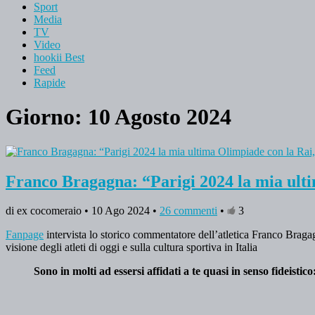
Sport
Media
TV
Video
hookii Best
Feed
Rapide
Giorno: 10 Agosto 2024
Franco Bragagna: “Parigi 2024 la mia ulti
di ex cocomeraio • 10 Ago 2024 •
26 commenti
•
3
Fanpage
intervista lo storico commentatore dell’atletica Franco Bragag
visione degli atleti di oggi e sulla cultura sportiva in Italia
Sono in molti ad essersi affidati a te quasi in senso fideisti