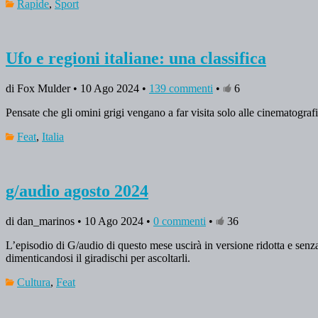
Rapide
,
Sport
Ufo e regioni italiane: una classifica
di Fox Mulder • 10 Ago 2024 •
139 commenti
•
6
Pensate che gli omini grigi vengano a far visita solo alle cinematogr
Feat
,
Italia
g/audio agosto 2024
di dan_marinos • 10 Ago 2024 •
0 commenti
•
36
L’episodio di G/audio di questo mese uscirà in versione ridotta e senza t
dimenticandosi il giradischi per ascoltarli.
Cultura
,
Feat