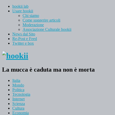
hookii lab
Usare hookii
Chi siamo
Come suggerire articoli
Moderazione
Associazione Culturale hookii
News dal Sito
Re-Post e Feed
Twitter e box
La mucca è caduta ma non è morta
Italia
Mondo
Politica
Tecnologia
Internet
Scienza
Cultura
Economia