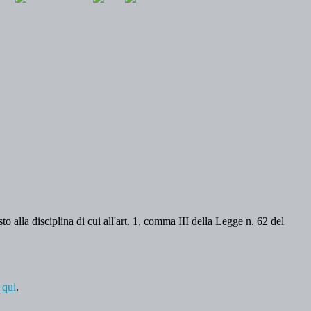
o alla disciplina di cui all'art. 1, comma III della Legge n. 62 del
a
qui
.