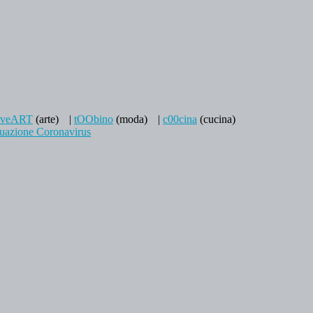
aveART
(arte)
|
tOObino
(moda)
|
c00cina
(cucina)
tuazione Coronavirus