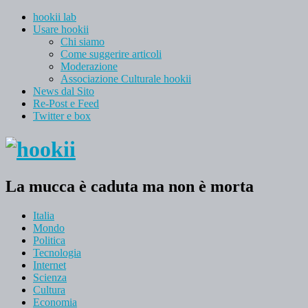
hookii lab
Usare hookii
Chi siamo
Come suggerire articoli
Moderazione
Associazione Culturale hookii
News dal Sito
Re-Post e Feed
Twitter e box
La mucca è caduta ma non è morta
Italia
Mondo
Politica
Tecnologia
Internet
Scienza
Cultura
Economia