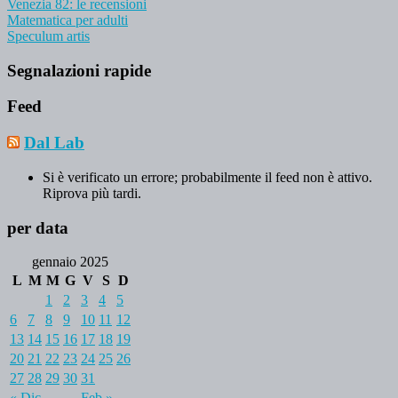
Venezia 82: le recensioni
Matematica per adulti
Speculum artis
Segnalazioni rapide
Feed
Dal Lab
Si è verificato un errore; probabilmente il feed non è attivo.
Riprova più tardi.
per data
gennaio 2025
L
M
M
G
V
S
D
1
2
3
4
5
6
7
8
9
10
11
12
13
14
15
16
17
18
19
20
21
22
23
24
25
26
27
28
29
30
31
« Dic
Feb »