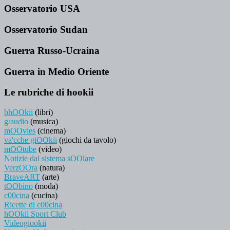
Osservatorio USA
Osservatorio Sudan
Guerra Russo-Ucraina
Guerra in Medio Oriente
Le rubriche di hookii
bhOOkii
(libri)
g/audio
(musica)
mOOvies
(cinema)
va'cche giOOkii
(giochi da tavolo)
mOOtube
(video)
Notizie dal sistema sOOlare
VerzOOra
(natura)
BraveART
(arte)
tOObino
(moda)
c00cina
(cucina)
Ricette di c00cina
hOOkii Sport Club
Videogiookii