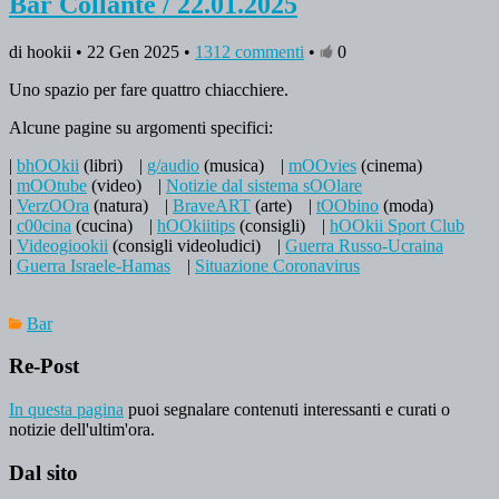
Bar Collante / 22.01.2025
di hookii • 22 Gen 2025 •
1312 commenti
•
0
Uno spazio per fare quattro chiacchiere.
Alcune pagine su argomenti specifici:
|
bhOOkii
(libri)
|
g/audio
(musica)
|
mOOvies
(cinema)
|
mOOtube
(video)
|
Notizie dal sistema sOOlare
|
VerzOOra
(natura)
|
BraveART
(arte)
|
tOObino
(moda)
|
c00cina
(cucina)
|
hOOkiitips
(consigli)
|
hOOkii Sport Club
|
Videogiookii
(consigli videoludici)
|
Guerra Russo-Ucraina
|
Guerra Israele-Hamas
|
Situazione Coronavirus
Bar
Re-Post
In questa pagina
puoi segnalare contenuti interessanti e curati o
notizie dell'ultim'ora.
Dal sito