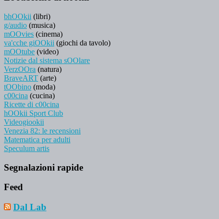
bhOOkii
(libri)
g/audio
(musica)
mOOvies
(cinema)
va'cche giOOkii
(giochi da tavolo)
mOOtube
(video)
Notizie dal sistema sOOlare
VerzOOra
(natura)
BraveART
(arte)
tOObino
(moda)
c00cina
(cucina)
Ricette di c00cina
hOOkii Sport Club
Videogiookii
Venezia 82: le recensioni
Matematica per adulti
Speculum artis
Segnalazioni rapide
Feed
Dal Lab