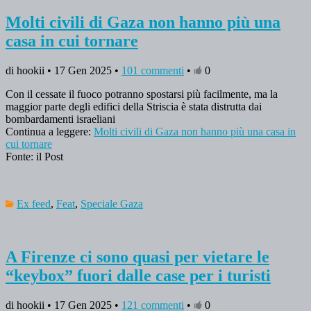
Molti civili di Gaza non hanno più una
casa in cui tornare
di hookii • 17 Gen 2025 •
101 commenti
•
0
Con il cessate il fuoco potranno spostarsi più facilmente, ma la
maggior parte degli edifici della Striscia è stata distrutta dai
bombardamenti israeliani
Continua a leggere:
Molti civili di Gaza non hanno più una casa in
cui tornare
Fonte: il Post
Ex feed
,
Feat
,
Speciale Gaza
A Firenze ci sono quasi per vietare le
“keybox” fuori dalle case per i turisti
di hookii • 17 Gen 2025 •
121 commenti
•
0