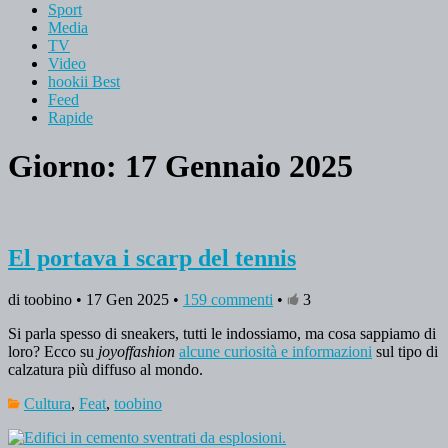
Sport
Media
TV
Video
hookii Best
Feed
Rapide
Giorno: 17 Gennaio 2025
El portava i scarp del tennis
di toobino • 17 Gen 2025 •
159 commenti
•
3
Si parla spesso di sneakers, tutti le indossiamo, ma cosa sappiamo di
loro? Ecco su
joyoffashion
alcune curiosità e informazioni
sul tipo di
calzatura più diffuso al mondo.
Cultura
,
Feat
,
toobino