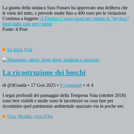
La giunta della sindaca Sara Funaro ha approvato una delibera che
le vieta del tutto, e prevede multe fino a 400 euro per le violazioni
Continua a leggere:
A Firenze ci sono quasi per vietare le “keybox”
fuori dalle case per i turisti
Fonte: il Post
Ex feed
,
Feat
La ricostruzione dei boschi
di @ilGuada • 17 Gen 2025 •
9 commenti
•
4
I segni profondi del passaggio della Tempesta Vaia (ottobre 2018)
sono ben visibili e molte sono le incertezze su cosa fare per
ricostituire quel patrimonio ambientale spazzato via in poche ore.
Feat
,
Mondo
,
verzOOra