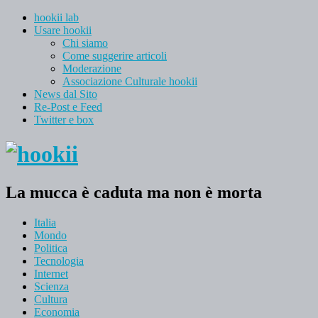
hookii lab
Usare hookii
Chi siamo
Come suggerire articoli
Moderazione
Associazione Culturale hookii
News dal Sito
Re-Post e Feed
Twitter e box
La mucca è caduta ma non è morta
Italia
Mondo
Politica
Tecnologia
Internet
Scienza
Cultura
Economia