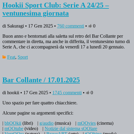
Hookii Sport Club: Serie A 24/25 –
ventunesima giornata
di Sakuragi • 17 Gen 2025 •
760 commenti
•
0
Buon anno e bentornati alla saletta sul retro del Bar Collante per
commentare in diretta, ma anche in differita, il ventunesimo turno di
Serie A, che ci accompagnerà da venerdì 17 a lunedì 20 gennaio.
Feat
,
Sport
Bar Collante / 17.01.2025
di hookii • 17 Gen 2025 •
1745 commenti
•
0
Uno spazio per fare quattro chiacchiere.
Alcune pagine su argomenti specifici:
|
bhOOkii
(libri)
|
g/audio
(musica)
|
mOOvies
(cinema)
|
mOOtube
(video)
|
Notizie dal sistema sOOlare
|
VerzOOra
(natura)
|
BraveART
(arte)
|
tOObino
(moda)