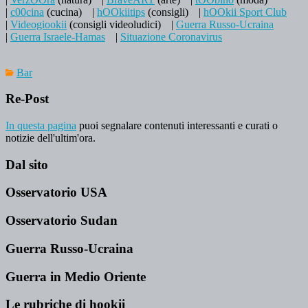
|
c00cina
(cucina)
|
hOOkiitips
(consigli)
|
hOOkii Sport Club
|
Videogiookii
(consigli videoludici)
|
Guerra Russo-Ucraina
|
Guerra Israele-Hamas
|
Situazione Coronavirus
Bar
Re-Post
In questa pagina
puoi segnalare contenuti interessanti e curati o
notizie dell'ultim'ora.
Dal sito
Osservatorio USA
Osservatorio Sudan
Guerra Russo-Ucraina
Guerra in Medio Oriente
Le rubriche di hookii