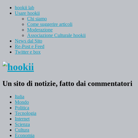
hookii lab
Usare hookii
Chi siamo
Come suggerire articoli
Moderazione
Associazione Culturale hookii
News dal Sito
Re-Post e Feed
Twitter e box
Un sito di notizie, fatto dai commentatori
Italia
Mondo
Politica
Tecnologia
Internet
Scienza
Cultura
Economia