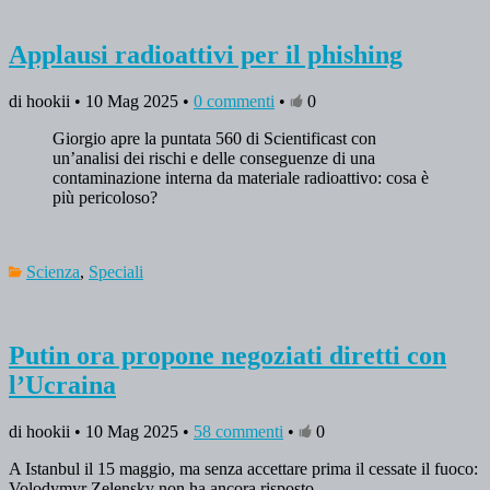
Applausi radioattivi per il phishing
di hookii • 10 Mag 2025 •
0 commenti
•
0
Giorgio apre la puntata 560 di Scientificast con
un’analisi dei rischi e delle conseguenze di una
contaminazione interna da materiale radioattivo: cosa è
più pericoloso?
Scienza
,
Speciali
Putin ora propone negoziati diretti con
l’Ucraina
di hookii • 10 Mag 2025 •
58 commenti
•
0
A Istanbul il 15 maggio, ma senza accettare prima il cessate il fuoco:
Volodymyr Zelensky non ha ancora risposto