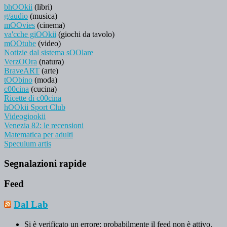
bhOOkii
(libri)
g/audio
(musica)
mOOvies
(cinema)
va'cche giOOkii
(giochi da tavolo)
mOOtube
(video)
Notizie dal sistema sOOlare
VerzOOra
(natura)
BraveART
(arte)
tOObino
(moda)
c00cina
(cucina)
Ricette di c00cina
hOOkii Sport Club
Videogiookii
Venezia 82: le recensioni
Matematica per adulti
Speculum artis
Segnalazioni rapide
Feed
Dal Lab
Si è verificato un errore; probabilmente il feed non è attivo.