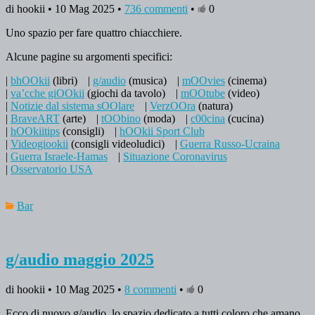
di hookii • 10 Mag 2025 •
736 commenti
•
0
Uno spazio per fare quattro chiacchiere.
Alcune pagine su argomenti specifici:
|
bhOOkii
(libri)
|
g/audio
(musica)
|
mOOvies
(cinema)
|
va’cche giOOkii
(giochi da tavolo)
|
mOOtube
(video)
|
Notizie dal sistema sOOlare
|
VerzOOra
(natura)
|
BraveART
(arte)
|
tOObino
(moda)
|
c00cina
(cucina)
|
hOOkiitips
(consigli)
|
hOOkii Sport Club
|
Videogiookii
(consigli videoludici)
|
Guerra Russo-Ucraina
|
Guerra Israele-Hamas
|
Situazione Coronavirus
|
Osservatorio USA
Bar
g/audio maggio 2025
di hookii • 10 Mag 2025 •
8 commenti
•
0
Ecco di nuovo g/audio, lo spazio dedicato a tutti coloro che amano