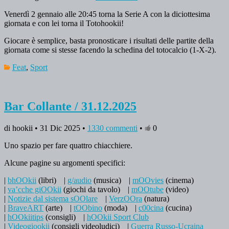
Venerdì 2 gennaio alle 20:45 torna la Serie A con la diciottesima
giornata e con lei torna il Totohookii!
Giocare è semplice, basta pronosticare i risultati delle partite della
giornata come si stesse facendo la schedina del totocalcio (1-X-2).
Feat
,
Sport
Bar Collante / 31.12.2025
di hookii • 31 Dic 2025 •
1330 commenti
•
0
Uno spazio per fare quattro chiacchiere.
Alcune pagine su argomenti specifici:
|
bhOOkii
(libri)
|
g/audio
(musica)
|
mOOvies
(cinema)
|
va’cche giOOkii
(giochi da tavolo)
|
mOOtube
(video)
|
Notizie dal sistema sOOlare
|
VerzOOra
(natura)
|
BraveART
(arte)
|
tOObino
(moda)
|
c00cina
(cucina)
|
hOOkiitips
(consigli)
|
hOOkii Sport Club
|
Videogiookii
(consigli videoludici)
|
Guerra Russo-Ucraina