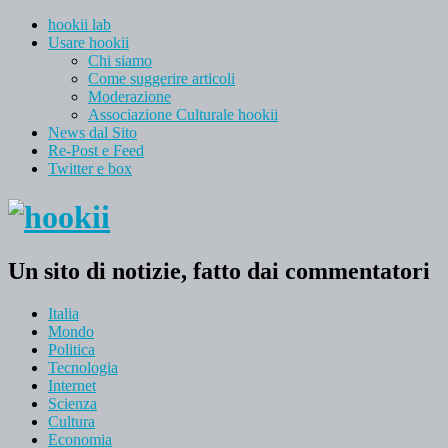
hookii lab
Usare hookii
Chi siamo
Come suggerire articoli
Moderazione
Associazione Culturale hookii
News dal Sito
Re-Post e Feed
Twitter e box
Un sito di notizie, fatto dai commentatori
Italia
Mondo
Politica
Tecnologia
Internet
Scienza
Cultura
Economia