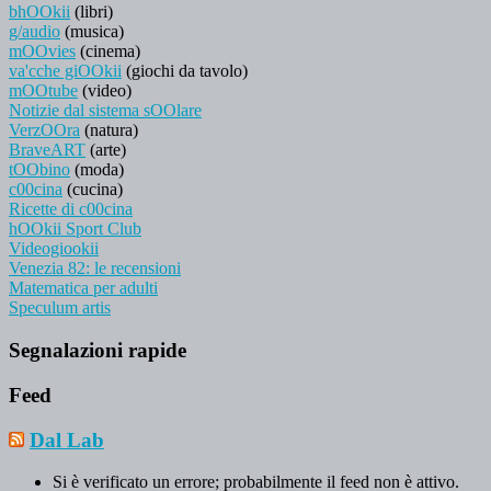
bhOOkii
(libri)
g/audio
(musica)
mOOvies
(cinema)
va'cche giOOkii
(giochi da tavolo)
mOOtube
(video)
Notizie dal sistema sOOlare
VerzOOra
(natura)
BraveART
(arte)
tOObino
(moda)
c00cina
(cucina)
Ricette di c00cina
hOOkii Sport Club
Videogiookii
Venezia 82: le recensioni
Matematica per adulti
Speculum artis
Segnalazioni rapide
Feed
Dal Lab
Si è verificato un errore; probabilmente il feed non è attivo.