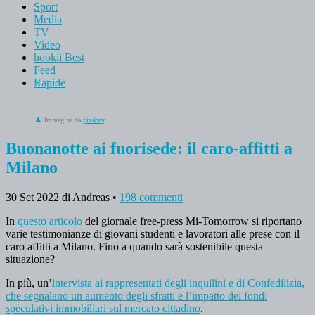
Sport
Media
TV
Video
hookii Best
Feed
Rapide
Immagine da
pixabay
.
Buonanotte ai fuorisede: il caro-affitti a
Milano
30 Set 2022
di Andreas
•
198 commenti
In
questo articolo
del giornale free-press Mi-Tomorrow si riportano
varie testimonianze di giovani studenti e lavoratori alle prese con il
caro affitti a Milano. Fino a quando sarà sostenibile questa
situazione?
In più, un’
intervista ai rappresentati degli inquilini e di Confedilizia,
che segnalano un aumento degli sfratti e l’impatto dei fondi
speculativi immobiliari sul mercato cittadino
.