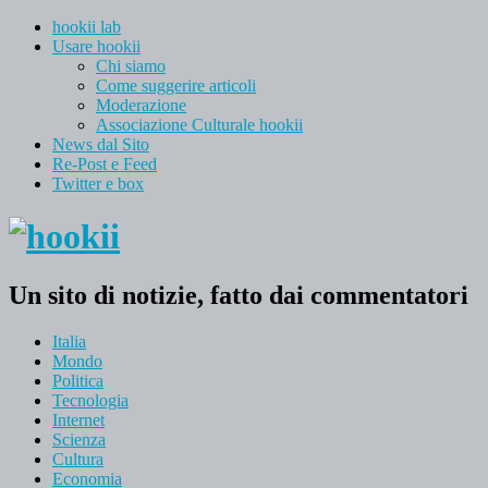
hookii lab
Usare hookii
Chi siamo
Come suggerire articoli
Moderazione
Associazione Culturale hookii
News dal Sito
Re-Post e Feed
Twitter e box
Un sito di notizie, fatto dai commentatori
Italia
Mondo
Politica
Tecnologia
Internet
Scienza
Cultura
Economia