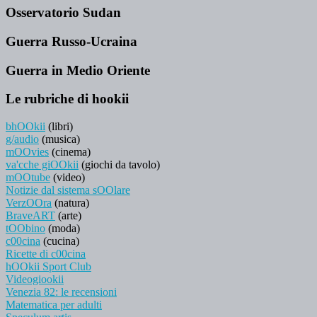
Osservatorio Sudan
Guerra Russo-Ucraina
Guerra in Medio Oriente
Le rubriche di hookii
bhOOkii
(libri)
g/audio
(musica)
mOOvies
(cinema)
va'cche giOOkii
(giochi da tavolo)
mOOtube
(video)
Notizie dal sistema sOOlare
VerzOOra
(natura)
BraveART
(arte)
tOObino
(moda)
c00cina
(cucina)
Ricette di c00cina
hOOkii Sport Club
Videogiookii
Venezia 82: le recensioni
Matematica per adulti