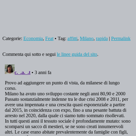
Categorie:
Economia
,
Feat
• Tag:
affitti
,
Milano
,
rapida
|
Permalink
Commenta qui sotto e segui
le linee guida del sito
.