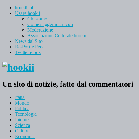
hookii lab
Usare hookii
Chi siamo
Come suggerire articoli
Moderazione
Associazione Culturale hookii
News dal Sito
Re-Post e Feed
Twitter e box
Un sito di notizie, fatto dai commentatori
Italia
Mondo
Politica
Tecnologia
Internet
Scienza
Cultura
Economia