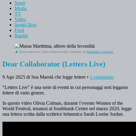
Sport
Media
TV
Video
hookii Best
Feed
Rapide
Massa marittima, Albero della fecondità, immagine da
Wikimedia Commons
Dear Collaborator (Letters Live)
9 Ago 2025
di Sua Maestà che legge lettere
•
1 commento
“Letters Live” è una serie di eventi in cui personaggi noti leggono
lettere di vario genere.
In questo video Olivia Colman, durante l’evento Women of the
World Festival, tenutosi al Southbank Centre nel marzo 2020, legge
una lettera scritta dalla scrittrice britannica Sarah Louise Jordan.