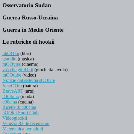
Osservatorio Sudan
Guerra Russo-Ucraina
Guerra in Medio Oriente
Le rubriche di hookii
bhOOkii
(libri)
g/audio
(musica)
mOOvies
(cinema)
va'cche giOOkii
(giochi da tavolo)
mOOtube
(video)
Notizie dal sistema sOOlare
VerzOOra
(natura)
BraveART
(arte)
tOObino
(moda)
c00cina
(cucina)
Ricette di c00cina
hOOkii Sport Club
Videogiookii
Venezia 82: le recensioni
Matematica per adulti