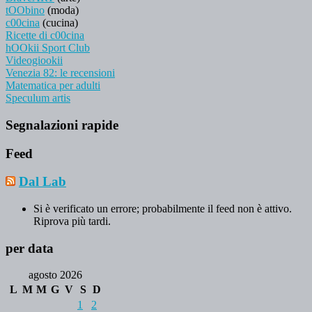
tOObino
(moda)
c00cina
(cucina)
Ricette di c00cina
hOOkii Sport Club
Videogiookii
Venezia 82: le recensioni
Matematica per adulti
Speculum artis
Segnalazioni rapide
Feed
Dal Lab
Si è verificato un errore; probabilmente il feed non è attivo.
Riprova più tardi.
per data
agosto 2026
L
M
M
G
V
S
D
1
2