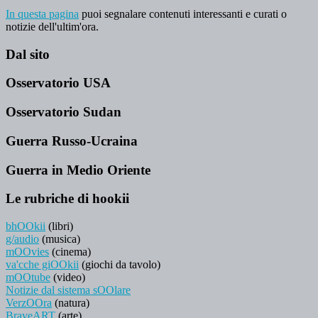
In questa pagina
puoi segnalare contenuti interessanti e curati o
notizie dell'ultim'ora.
Dal sito
Osservatorio USA
Osservatorio Sudan
Guerra Russo-Ucraina
Guerra in Medio Oriente
Le rubriche di hookii
bhOOkii
(libri)
g/audio
(musica)
mOOvies
(cinema)
va'cche giOOkii
(giochi da tavolo)
mOOtube
(video)
Notizie dal sistema sOOlare
VerzOOra
(natura)
BraveART
(arte)