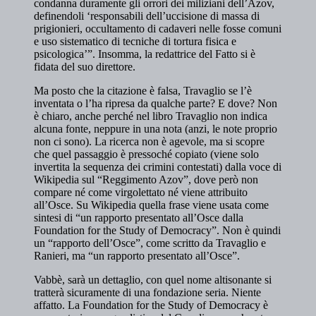
condanna duramente gli orrori dei miliziani dell’Azov,
definendoli ‘responsabili dell’uccisione di massa di
prigionieri, occultamento di cadaveri nelle fosse comuni
e uso sistematico di tecniche di tortura fisica e
psicologica’”. Insomma, la redattrice del Fatto si è
fidata del suo direttore.
Ma posto che la citazione è falsa, Travaglio se l’è
inventata o l’ha ripresa da qualche parte? E dove? Non
è chiaro, anche perché nel libro Travaglio non indica
alcuna fonte, neppure in una nota (anzi, le note proprio
non ci sono). La ricerca non è agevole, ma si scopre
che quel passaggio è pressoché copiato (viene solo
invertita la sequenza dei crimini contestati) dalla voce di
Wikipedia sul “Reggimento Azov”, dove però non
compare né come virgolettato né viene attribuito
all’Osce. Su Wikipedia quella frase viene usata come
sintesi di “un rapporto presentato all’Osce dalla
Foundation for the Study of Democracy”. Non è quindi
un “rapporto dell’Osce”, come scritto da Travaglio e
Ranieri, ma “un rapporto presentato all’Osce”.
Vabbè, sarà un dettaglio, con quel nome altisonante si
tratterà sicuramente di una fondazione seria. Niente
affatto. La Foundation for the Study of Democracy è