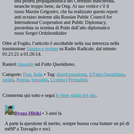
una protesi propagandistica del Cremlino mascherata,
neanche troppo bene, da Ong. Al suo vertice c’è il
russo Maxim Grigoriev, che ha realizzato questo report
anti ucraino insieme alla Russian Public Council for
International Cooperation and Public Diplomacy,
presieduta su nomina di Putin dall’alto diplomatico
russo Sergei Ordzhonikidze
Oltre al Foglio, l’articolo è ascoltabile nella sua interezza nella
trasmissione
Stampa e regime
su Radio Radicale, dal minuto
01:21:21 a 01:26:14.
Ranieri
risponde
sul
Fatto Quotidiano
.
Categorie:
Feat
,
Italia
• Tag:
disinformazione
,
il Fatto Quotidiano
,
rapida
,
Russia
,
travaglio
,
Ucraina
|
Permalink
Commenta qui sotto e segui
le linee guida del sito
.