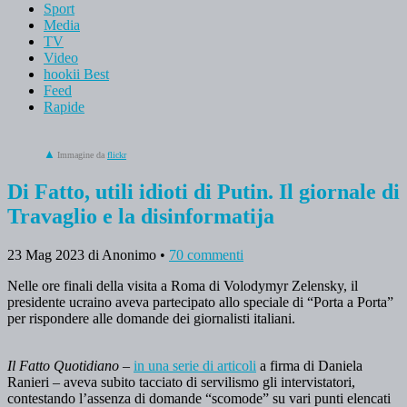
Sport
Media
TV
Video
hookii Best
Feed
Rapide
Immagine da
flickr
Di Fatto, utili idioti di Putin. Il giornale di
Travaglio e la disinformatija
23 Mag 2023
di Anonimo
•
70 commenti
Nelle ore finali della visita a Roma di Volodymyr Zelensky, il
presidente ucraino aveva partecipato allo speciale di “Porta a Porta”
per rispondere alle domande dei giornalisti italiani.
Il Fatto Quotidiano
–
in una serie di articoli
a firma di Daniela
Ranieri – aveva subito tacciato di servilismo gli intervistatori,
contestando l’assenza di domande “scomode” su vari punti elencati