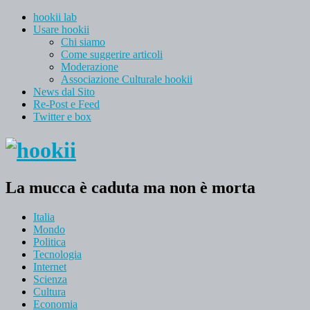
hookii lab
Usare hookii
Chi siamo
Come suggerire articoli
Moderazione
Associazione Culturale hookii
News dal Sito
Re-Post e Feed
Twitter e box
La mucca è caduta ma non è morta
Italia
Mondo
Politica
Tecnologia
Internet
Scienza
Cultura
Economia