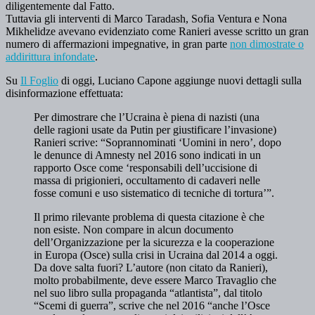
diligentemente dal Fatto.
Tuttavia gli interventi di Marco Taradash, Sofia Ventura e Nona
Mikhelidze avevano evidenziato come Ranieri avesse scritto un gran
numero di affermazioni impegnative, in gran parte
non dimostrate o
addirittura infondate
.
Su
Il Foglio
di oggi, Luciano Capone aggiunge nuovi dettagli sulla
disinformazione effettuata:
Per dimostrare che l’Ucraina è piena di nazisti (una
delle ragioni usate da Putin per giustificare l’invasione)
Ranieri scrive: “Soprannominati ‘Uomini in nero’, dopo
le denunce di Amnesty nel 2016 sono indicati in un
rapporto Osce come ‘responsabili dell’uccisione di
massa di prigionieri, occultamento di cadaveri nelle
fosse comuni e uso sistematico di tecniche di tortura’”.
Il primo rilevante problema di questa citazione è che
non esiste. Non compare in alcun documento
dell’Organizzazione per la sicurezza e la cooperazione
in Europa (Osce) sulla crisi in Ucraina dal 2014 a oggi.
Da dove salta fuori? L’autore (non citato da Ranieri),
molto probabilmente, deve essere Marco Travaglio che
nel suo libro sulla propaganda “atlantista”, dal titolo
“Scemi di guerra”, scrive che nel 2016 “anche l’Osce