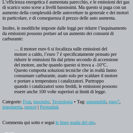
L’efficienza energetica è aumentata parecchio, e le emissioni dei gas
di scarico sono scese a livelli bassissimi. Ma questo si paga con un
aumento della complessità delle autovetture in generale e dei motori
in particolare, e di conseguenza il prezzo delle auto aumenta.
Inoltre, le modifiche imposte dalle leggi per ridurre l’inquinamento
da emissioni possono portare ad un aumento dei consumi di
carburante:
… il motore euro 6 si focalizza sulle emissioni del
motore a caldo, l’euro 7 è specificatamente pensato per
ridurre le emissioni fin dal primo secondo di accensione
del motore, anche quando questo si trova a -10°C.
Questo comporta soluzioni tecniche che in realtà fanno
consumare carburante, usato solo per scaldare il motore
e portare a temperatura i catalizzatori. Purtroppo
quando i catalizzatori sono freddi, le emissioni possono
essere anche 100 volte superiori ai limiti di legge.
Categorie:
Feat
,
mootube
,
Tecnologia
• Tag:
automobili
,
euro7
,
ingegneria
,
motori
|
Permalink
Commenta qui sotto e segui
le linee guida del sito
.