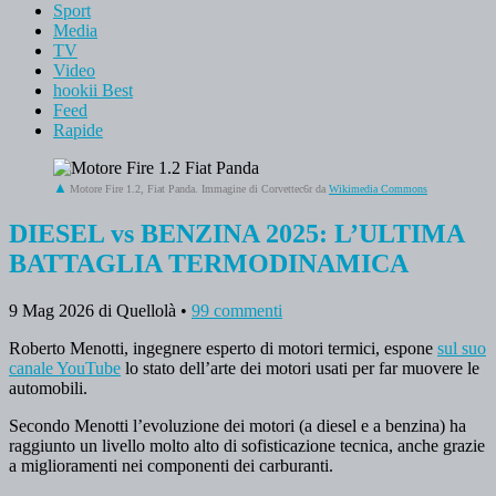
Sport
Media
TV
Video
hookii Best
Feed
Rapide
Motore Fire 1.2, Fiat Panda. Immagine di Corvettec6r da
Wikimedia Commons
DIESEL vs BENZINA 2025: L’ULTIMA
BATTAGLIA TERMODINAMICA
9 Mag 2026
di Quellolà
•
99 commenti
Roberto Menotti, ingegnere esperto di motori termici, espone
sul suo
canale YouTube
lo stato dell’arte dei motori usati per far muovere le
automobili.
Secondo Menotti l’evoluzione dei motori (a diesel e a benzina) ha
raggiunto un livello molto alto di sofisticazione tecnica, anche grazie
a miglioramenti nei componenti dei carburanti.