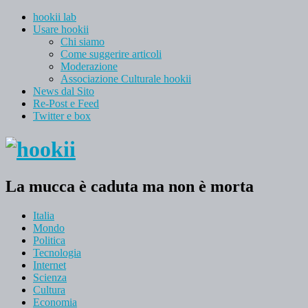
hookii lab
Usare hookii
Chi siamo
Come suggerire articoli
Moderazione
Associazione Culturale hookii
News dal Sito
Re-Post e Feed
Twitter e box
La mucca è caduta ma non è morta
Italia
Mondo
Politica
Tecnologia
Internet
Scienza
Cultura
Economia