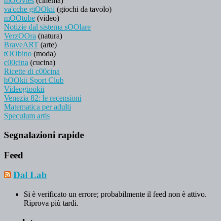
mOOvies
(cinema)
va'cche giOOkii
(giochi da tavolo)
mOOtube
(video)
Notizie dal sistema sOOlare
VerzOOra
(natura)
BraveART
(arte)
tOObino
(moda)
c00cina
(cucina)
Ricette di c00cina
hOOkii Sport Club
Videogiookii
Venezia 82: le recensioni
Matematica per adulti
Speculum artis
Segnalazioni rapide
Feed
Dal Lab
Si è verificato un errore; probabilmente il feed non è attivo.
Riprova più tardi.