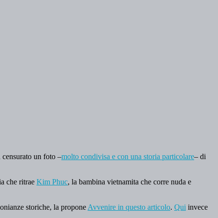
 censurato un foto –
molto condivisa e con una storia particolare
– di
ia che ritrae
Kim Phuc
, la bambina vietnamita che corre nuda e
monianze storiche, la propone
Avvenire in questo articolo
.
Qui
invece