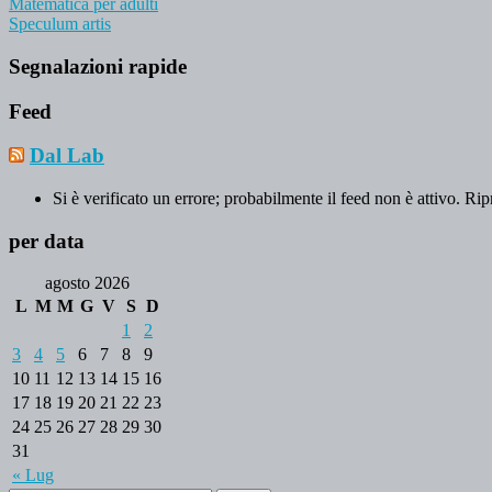
Matematica per adulti
Speculum artis
Segnalazioni rapide
Feed
Dal Lab
Si è verificato un errore; probabilmente il feed non è attivo. Rip
per data
agosto 2026
L
M
M
G
V
S
D
1
2
3
4
5
6
7
8
9
10
11
12
13
14
15
16
17
18
19
20
21
22
23
24
25
26
27
28
29
30
31
« Lug