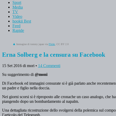
Sport
Media
TV
Video
hookii Best
Feed
Rapide
Immagine di tommy japan via
Flickr
, CC BY 2.0
Erna Solberg e la censura su Facebook
15 Set 2016
di mori
•
14 Commenti
Su suggerimento di
@moni
Di Facebook ed immagini censurate si è già parlato anche recentement
un padre e figlio nella doccia.
Nei giorni scorsi si è riproposto alle cronache un caso analogo, che ha
piangendo dopo un bombardamento al napalm.
Una dettagliata ricostruzione dello svolgersi della polemica sul compo
l’articolo del Telegraph.