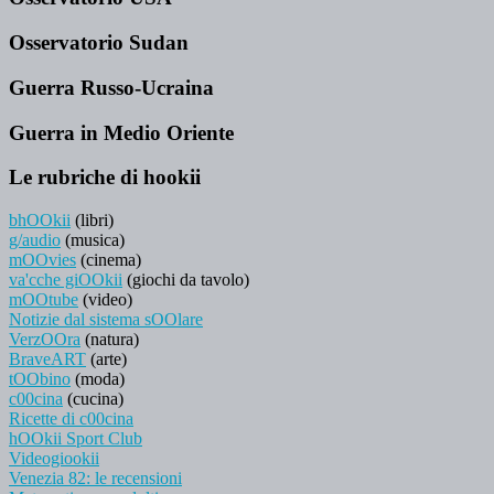
Osservatorio Sudan
Guerra Russo-Ucraina
Guerra in Medio Oriente
Le rubriche di hookii
bhOOkii
(libri)
g/audio
(musica)
mOOvies
(cinema)
va'cche giOOkii
(giochi da tavolo)
mOOtube
(video)
Notizie dal sistema sOOlare
VerzOOra
(natura)
BraveART
(arte)
tOObino
(moda)
c00cina
(cucina)
Ricette di c00cina
hOOkii Sport Club
Videogiookii
Venezia 82: le recensioni