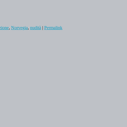
zione
,
Norvegia
,
nudità
|
Permalink