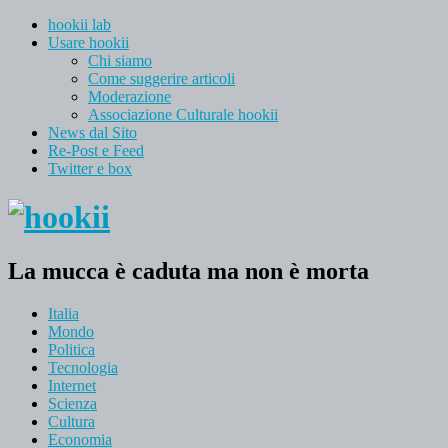
hookii lab
Usare hookii
Chi siamo
Come suggerire articoli
Moderazione
Associazione Culturale hookii
News dal Sito
Re-Post e Feed
Twitter e box
La mucca è caduta ma non è morta
Italia
Mondo
Politica
Tecnologia
Internet
Scienza
Cultura
Economia