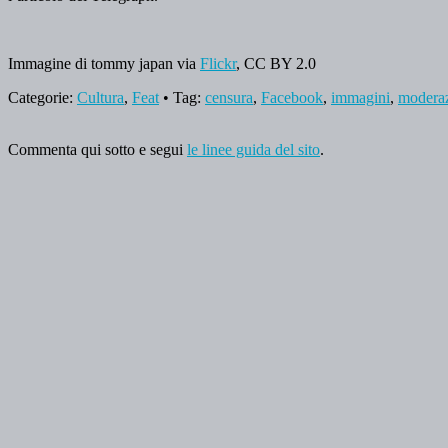
Immagine di tommy japan via
Flickr
, CC BY 2.0
Categorie:
Cultura
,
Feat
• Tag:
censura
,
Facebook
,
immagini
,
modera
Commenta qui sotto e segui
le linee guida del sito
.