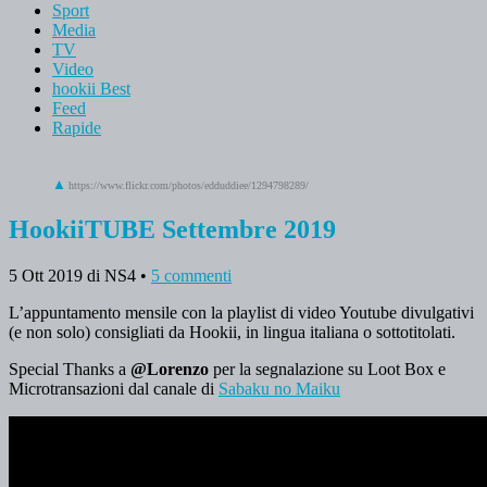
Sport
Media
TV
Video
hookii Best
Feed
Rapide
https://www.flickr.com/photos/edduddiee/1294798289/
HookiiTUBE Settembre 2019
5 Ott 2019
di NS4
•
5 commenti
L’appuntamento mensile con la playlist di video Youtube divulgativi
(e non solo) consigliati da Hookii, in lingua italiana o sottotitolati.
Special Thanks a
@Lorenzo
per la segnalazione su Loot Box e
Microtransazioni dal canale di
Sabaku no Maiku