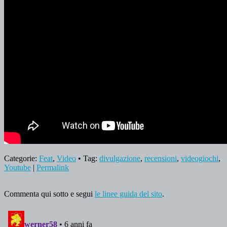
Categorie:
Feat
,
Video
• Tag:
divulgazione
,
recensioni
,
videogiochi
,
Youtube
|
Permalink
Commenta qui sotto e segui
le linee guida del sito
.