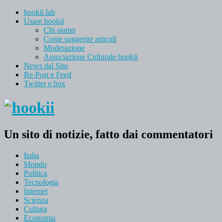
hookii lab
Usare hookii
Chi siamo
Come suggerire articoli
Moderazione
Associazione Culturale hookii
News dal Sito
Re-Post e Feed
Twitter e box
Un sito di notizie, fatto dai commentatori
Italia
Mondo
Politica
Tecnologia
Internet
Scienza
Cultura
Economia