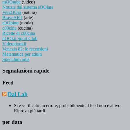
mOOtube
(video)
Notizie dal sistema sOOlare
VerzOOra
(natura)
BraveART
(arte)
tOObino
(moda)
c00cina
(cucina)
Ricette di c00cina
hOOkii Sport Club
Videogiookii
Venezia 82: le recensioni
Matematica per adulti
Speculum artis
Segnalazioni rapide
Feed
Dal Lab
Si è verificato un errore; probabilmente il feed non è attivo.
Riprova più tardi.
per data