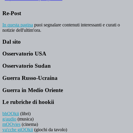
Re-Post
In questa pagina
puoi segnalare contenuti interessanti e curati o
notizie dell'ultim'ora.
Dal sito
Osservatorio USA
Osservatorio Sudan
Guerra Russo-Ucraina
Guerra in Medio Oriente
Le rubriche di hookii
bhOOkii
(libri)
g/audio
(musica)
mOOvies
(cinema)
va'cche giOOkii
(giochi da tavolo)