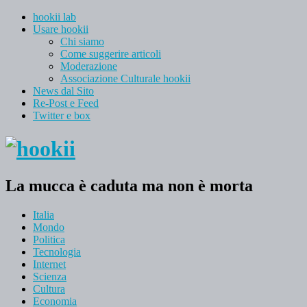
hookii lab
Usare hookii
Chi siamo
Come suggerire articoli
Moderazione
Associazione Culturale hookii
News dal Sito
Re-Post e Feed
Twitter e box
La mucca è caduta ma non è morta
Italia
Mondo
Politica
Tecnologia
Internet
Scienza
Cultura
Economia