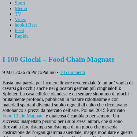
Sport
Media
TV
Video
hookii Best
Feed
Rapide
I 100 Giochi – Food Chain Magnate
9 Mar 2026
di PincoPallino
•
10 commenti
Basta una parola per incutere timore reverenziale (e un po’ voglia di
cavarsi gli occhi) anche nei giocatori german più cinghialofili:
Splotter. La casa editrice olandese è da sempre sinonimo di giochi
brutalmente profondi, pubblicati in tirature ridottissime e con
materiali spartani diventati subito oggetti di culto che circolavano
sottobanco a prezzi da mercato dell’arte. Poi nel 2015 è arrivato
Food Chain Magnate
, e qualcosa è cambiato per sempre. Un
successo inaspettato persino per i suoi stessi autori, che si sono
ritrovati a fare ristampa su ristampa di un gioco che mescola
costruzione dell’organigramma aziendale, mappa modulare e guerra