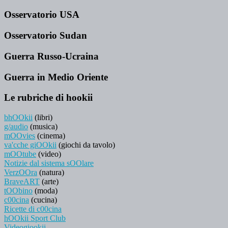
Osservatorio USA
Osservatorio Sudan
Guerra Russo-Ucraina
Guerra in Medio Oriente
Le rubriche di hookii
bhOOkii
(libri)
g/audio
(musica)
mOOvies
(cinema)
va'cche giOOkii
(giochi da tavolo)
mOOtube
(video)
Notizie dal sistema sOOlare
VerzOOra
(natura)
BraveART
(arte)
tOObino
(moda)
c00cina
(cucina)
Ricette di c00cina
hOOkii Sport Club
Videogiookii