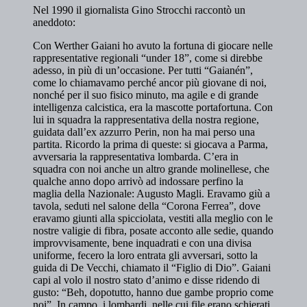
Nel 1990 il giornalista Gino Strocchi raccontò un
aneddoto:
Con Werther Gaiani ho avuto la fortuna di giocare nelle
rappresentative regionali “under 18”, come si direbbe
adesso, in più di un’occasione. Per tutti “Gaianén”,
come lo chiamavamo perché ancor più giovane di noi,
nonché per il suo fisico minuto, ma agile e di grande
intelligenza calcistica, era la mascotte portafortuna. Con
lui in squadra la rappresentativa della nostra regione,
guidata dall’ex azzurro Perin, non ha mai perso una
partita. Ricordo la prima di queste: si giocava a Parma,
avversaria la rappresentativa lombarda. C’era in
squadra con noi anche un altro grande molinellese, che
qualche anno dopo arrivò ad indossare perfino la
maglia della Nazionale: Augusto Magli. Eravamo giù a
tavola, seduti nel salone della “Corona Ferrea”, dove
eravamo giunti alla spicciolata, vestiti alla meglio con le
nostre valigie di fibra, posate acconto alle sedie, quando
improvvisamente, bene inquadrati e con una divisa
uniforme, fecero la loro entrata gli avversari, sotto la
guida di De Vecchi, chiamato il “Figlio di Dio”. Gaiani
capi al volo il nostro stato d’animo e disse ridendo di
gusto: “Beh, dopotutto, hanno due gambe proprio come
noi”. In campo, i lombardi, nelle cui file erano schierati