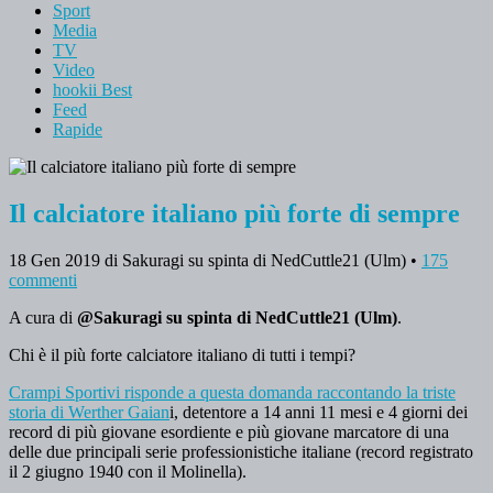
Sport
Media
TV
Video
hookii Best
Feed
Rapide
Il calciatore italiano più forte di sempre
18 Gen 2019
di Sakuragi su spinta di NedCuttle21 (Ulm)
•
175
commenti
A cura di
@Sakuragi su spinta di NedCuttle21 (Ulm)
.
Chi è il più forte calciatore italiano di tutti i tempi?
Crampi Sportivi risponde a questa domanda raccontando la triste
storia di Werther Gaian
i, detentore a 14 anni 11 mesi e 4 giorni dei
record di più giovane esordiente e più giovane marcatore di una
delle due principali serie professionistiche italiane (record registrato
il 2 giugno 1940 con il Molinella).