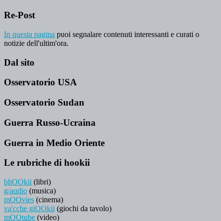
Re-Post
In questa pagina
puoi segnalare contenuti interessanti e curati o
notizie dell'ultim'ora.
Dal sito
Osservatorio USA
Osservatorio Sudan
Guerra Russo-Ucraina
Guerra in Medio Oriente
Le rubriche di hookii
bhOOkii
(libri)
g/audio
(musica)
mOOvies
(cinema)
va'cche giOOkii
(giochi da tavolo)
mOOtube
(video)