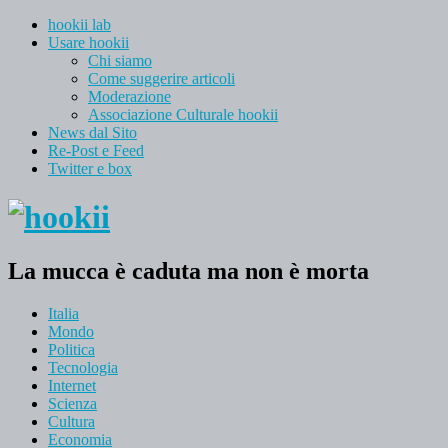
hookii lab
Usare hookii
Chi siamo
Come suggerire articoli
Moderazione
Associazione Culturale hookii
News dal Sito
Re-Post e Feed
Twitter e box
La mucca è caduta ma non è morta
Italia
Mondo
Politica
Tecnologia
Internet
Scienza
Cultura
Economia