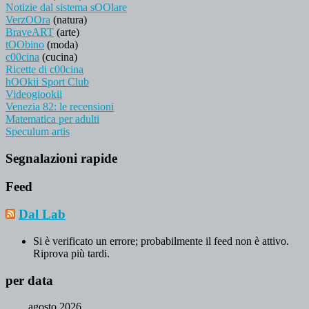
Notizie dal sistema sOOlare
VerzOOra
(natura)
BraveART
(arte)
tOObino
(moda)
c00cina
(cucina)
Ricette di c00cina
hOOkii Sport Club
Videogiookii
Venezia 82: le recensioni
Matematica per adulti
Speculum artis
Segnalazioni rapide
Feed
Dal Lab
Si è verificato un errore; probabilmente il feed non è attivo.
Riprova più tardi.
per data
agosto 2026