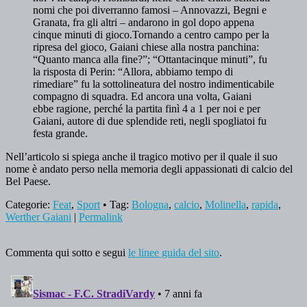
nomi che poi diverranno famosi – Annovazzi, Begni e
Granata, fra gli altri – andarono in gol dopo appena
cinque minuti di gioco.Tornando a centro campo per la
ripresa del gioco, Gaiani chiese alla nostra panchina:
“Quanto manca alla fine?”; “Ottantacinque minuti”, fu
la risposta di Perin: “Allora, abbiamo tempo di
rimediare” fu la sottolineatura del nostro indimenticabile
compagno di squadra. Ed ancora una volta, Gaiani
ebbe ragione, perché la partita finì 4 a 1 per noi e per
Gaiani, autore di due splendide reti, negli spogliatoi fu
festa grande.
Nell’articolo si spiega anche il tragico motivo per il quale il suo
nome è andato perso nella memoria degli appassionati di calcio del
Bel Paese.
Categorie:
Feat
,
Sport
• Tag:
Bologna
,
calcio
,
Molinella
,
rapida
,
Werther Gaiani
|
Permalink
Commenta qui sotto e segui
le linee guida del sito
.