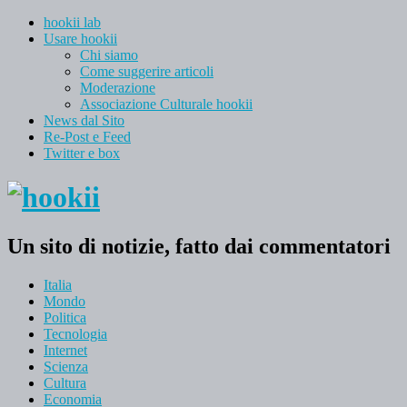
hookii lab
Usare hookii
Chi siamo
Come suggerire articoli
Moderazione
Associazione Culturale hookii
News dal Sito
Re-Post e Feed
Twitter e box
Un sito di notizie, fatto dai commentatori
Italia
Mondo
Politica
Tecnologia
Internet
Scienza
Cultura
Economia