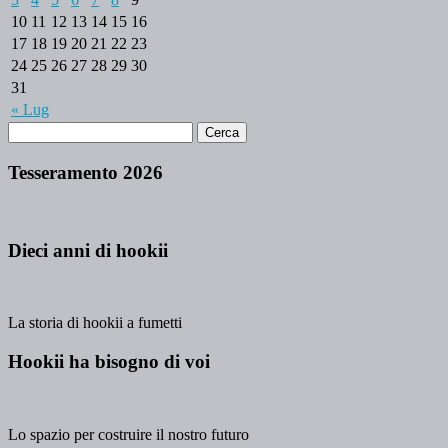
10
11
12
13
14
15
16
17
18
19
20
21
22
23
24
25
26
27
28
29
30
31
« Lug
Tesseramento 2026
Dieci anni di hookii
La storia di hookii a fumetti
Hookii ha bisogno di voi
Lo spazio per costruire il nostro futuro