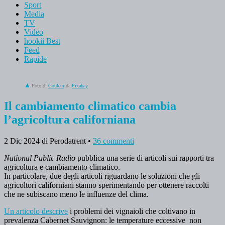
Sport
Media
TV
Video
hookii Best
Feed
Rapide
Foto di
Couleur
da
Pixabay
Il cambiamento climatico cambia
l’agricoltura californiana
2 Dic 2024
di Perodatrent
•
36 commenti
National Public Radio
pubblica una serie di articoli sui rapporti tra
agricoltura e cambiamento climatico.
In particolare, due degli articoli riguardano le soluzioni che gli
agricoltori californiani stanno sperimentando per ottenere raccolti
che ne subiscano meno le influenze del clima.
Un articolo descrive
i problemi dei vignaioli che coltivano in
prevalenza Cabernet Sauvignon: le temperature eccessive non