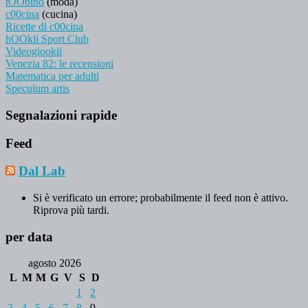
tOObino
(moda)
c00cina
(cucina)
Ricette di c00cina
hOOkii Sport Club
Videogiookii
Venezia 82: le recensioni
Matematica per adulti
Speculum artis
Segnalazioni rapide
Feed
Dal Lab
Si è verificato un errore; probabilmente il feed non è attivo.
Riprova più tardi.
per data
agosto 2026
L
M
M
G
V
S
D
1
2
3
4
5
6
7
8
9