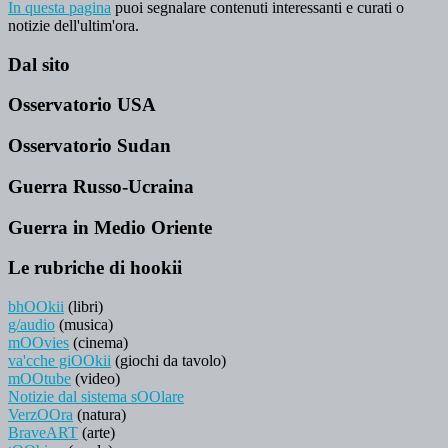
In questa pagina
puoi segnalare contenuti interessanti e curati o
notizie dell'ultim'ora.
Dal sito
Osservatorio USA
Osservatorio Sudan
Guerra Russo-Ucraina
Guerra in Medio Oriente
Le rubriche di hookii
bhOOkii
(libri)
g/audio
(musica)
mOOvies
(cinema)
va'cche giOOkii
(giochi da tavolo)
mOOtube
(video)
Notizie dal sistema sOOlare
VerzOOra
(natura)
BraveART
(arte)