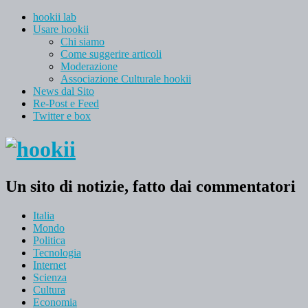
hookii lab
Usare hookii
Chi siamo
Come suggerire articoli
Moderazione
Associazione Culturale hookii
News dal Sito
Re-Post e Feed
Twitter e box
Un sito di notizie, fatto dai commentatori
Italia
Mondo
Politica
Tecnologia
Internet
Scienza
Cultura
Economia