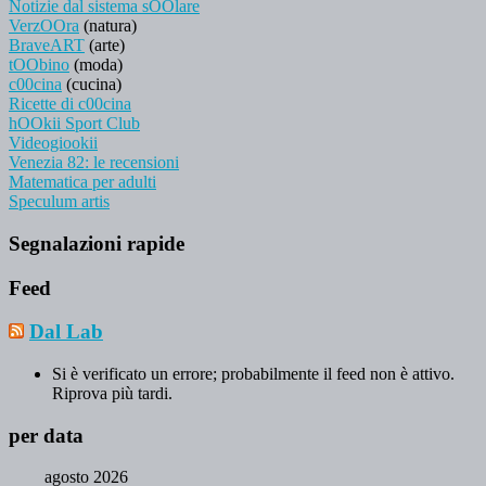
Notizie dal sistema sOOlare
VerzOOra
(natura)
BraveART
(arte)
tOObino
(moda)
c00cina
(cucina)
Ricette di c00cina
hOOkii Sport Club
Videogiookii
Venezia 82: le recensioni
Matematica per adulti
Speculum artis
Segnalazioni rapide
Feed
Dal Lab
Si è verificato un errore; probabilmente il feed non è attivo.
Riprova più tardi.
per data
agosto 2026