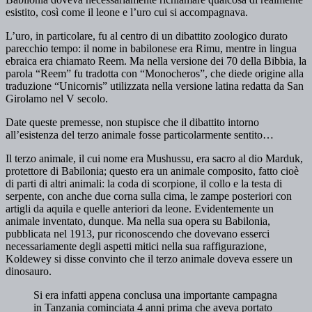
esistito, così come il leone e l’uro cui si accompagnava.
L’uro, in particolare, fu al centro di un dibattito zoologico durato
parecchio tempo: il nome in babilonese era Rimu, mentre in lingua
ebraica era chiamato Reem. Ma nella versione dei 70 della Bibbia, la
parola “Reem” fu tradotta con “Monocheros”, che diede origine alla
traduzione “Unicornis” utilizzata nella versione latina redatta da San
Girolamo nel V secolo.
Date queste premesse, non stupisce che il dibattito intorno
all’esistenza del terzo animale fosse particolarmente sentito…
Il terzo animale, il cui nome era Mushussu, era sacro al dio Marduk,
protettore di Babilonia; questo era un animale composito, fatto cioè
di parti di altri animali: la coda di scorpione, il collo e la testa di
serpente, con anche due corna sulla cima, le zampe posteriori con
artigli da aquila e quelle anteriori da leone. Evidentemente un
animale inventato, dunque. Ma nella sua opera su Babilonia,
pubblicata nel 1913, pur riconoscendo che dovevano esserci
necessariamente degli aspetti mitici nella sua raffigurazione,
Koldewey si disse convinto che il terzo animale doveva essere un
dinosauro.
Si era infatti appena conclusa una importante campagna
in Tanzania cominciata 4 anni prima che aveva portato