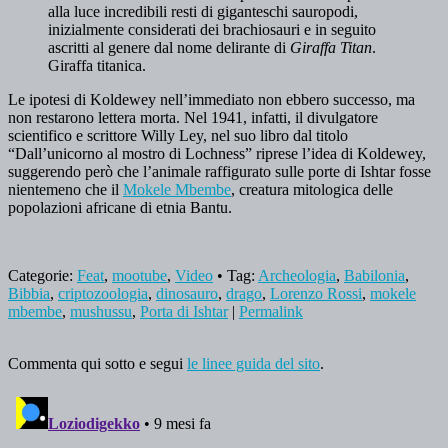
alla luce incredibili resti di giganteschi sauropodi,
inizialmente considerati dei brachiosauri e in seguito
ascritti al genere dal nome delirante di
Giraffa Titan
.
Giraffa titanica.
Le ipotesi di Koldewey nell’immediato non ebbero successo, ma
non restarono lettera morta. Nel 1941, infatti, il divulgatore
scientifico e scrittore Willy Ley, nel suo libro dal titolo
“Dall’unicorno al mostro di Lochness” riprese l’idea di Koldewey,
suggerendo però che l’animale raffigurato sulle porte di Ishtar fosse
nientemeno che il
Mokele Mbembe
, creatura mitologica delle
popolazioni africane di etnia Bantu.
Categorie:
Feat
,
mootube
,
Video
• Tag:
Archeologia
,
Babilonia
,
Bibbia
,
criptozoologia
,
dinosauro
,
drago
,
Lorenzo Rossi
,
mokele
mbembe
,
mushussu
,
Porta di Ishtar
|
Permalink
Commenta qui sotto e segui
le linee guida del sito
.