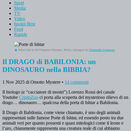
Sport
Media
TV
Video
hookii Best
Feed
Rapide
Ishtar Gate at the Pergamon Museum, Berlin, immagine da
Wikimedia Commons
Il DRAGO di BABILONIA: un
DINOSAURO nella BIBBIA?
1 Nov 2025
di Omotto Mystere
•
14 commenti
Il biologo (e “cacciatore di mostri”) Lorenzo Rossi del canale
Youtube
CriptoZoo
ci porta alla scoperta del mysterioso rilievo di un
drago… dinosauro… qualcosa della porta di Ishtar a Babilonia.
Il Drago di Babilonia, come viene chiamato, è uno degli animali
rappresentati sulle famose Porte di Ishtar, ed essendo posto tra due
animali veri per quanto possenti e quasi mitologici come il leone e
l’uro, chiaramente rappresenta una creatura reale di cui abbiamo