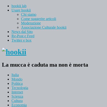
hookii lab
Usare hookii
Chi siamo
Come suggerire articoli
Moderazione
Associazione Culturale hookii
News dal Sito
Re-Post e Feed
Twitter e box
La mucca è caduta ma non è morta
Italia
Mondo
Politica
Tecnologia
Internet
Scienza
Cultura
Economia