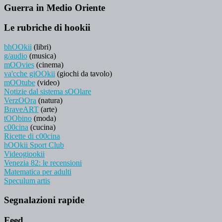
Guerra in Medio Oriente
Le rubriche di hookii
bhOOkii
(libri)
g/audio
(musica)
mOOvies
(cinema)
va'cche giOOkii
(giochi da tavolo)
mOOtube
(video)
Notizie dal sistema sOOlare
VerzOOra
(natura)
BraveART
(arte)
tOObino
(moda)
c00cina
(cucina)
Ricette di c00cina
hOOkii Sport Club
Videogiookii
Venezia 82: le recensioni
Matematica per adulti
Speculum artis
Segnalazioni rapide
Feed