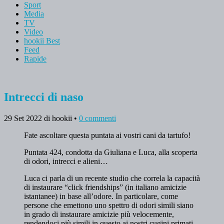
Sport
Media
TV
Video
hookii Best
Feed
Rapide
Intrecci di naso
29 Set 2022
di hookii
•
0 commenti
Fate ascoltare questa puntata ai vostri cani da tartufo!
Puntata 424, condotta da Giuliana e Luca, alla scoperta
di odori, intrecci e alieni…
Luca ci parla di un recente studio che correla la capacità
di instaurare “click friendships” (in italiano amicizie
istantanee) in base all’odore. In particolare, come
persone che emettono uno spettro di odori simili siano
in grado di instaurare amicizie più velocemente,
rendendoci più simili in questo ai nostri cugini primati.