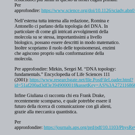
Per
approfondire:
https://www.science.org/doi/10.1126/sciadv.abn
Nell’esterna tutta interna alla redazione, Romina e
Antonello ci parlano della topologia del DNA. In
particolare di come gli intricati avvolgimenti della
molecola su se stessa, importantissimi a livello
biologico, possano essere descritti in modo matematico.
Inoltre scopriamo il ruolo delle topoisomerasi, enzimi
che agiscono proprio sulla conformazione della
molecola.
Per approfondire: Mirkin, Sergei M. “DNA topology:
fundamentals.” Encyclopedia of Life Sciences 111
(2001):
https://www.researchgate.net/file.PostFileLoader.html?
id=51af200ad3df3e394900001f&assetKey=AS%3A2721168
Infine Giuliana ci racconta chi era Frank Drake,
recentemente scomparso, e quale potrebbe essere il
futuro della ricerca di comunicazione con gli alieni,
grazie alla meccanica quantistica.
Per
appronfondire:
https://journals.aps.org/prd/pdf/10.1103/Phys