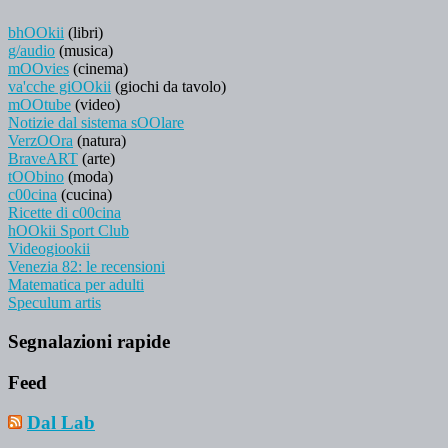
bhOOkii
(libri)
g/audio
(musica)
mOOvies
(cinema)
va'cche giOOkii
(giochi da tavolo)
mOOtube
(video)
Notizie dal sistema sOOlare
VerzOOra
(natura)
BraveART
(arte)
tOObino
(moda)
c00cina
(cucina)
Ricette di c00cina
hOOkii Sport Club
Videogiookii
Venezia 82: le recensioni
Matematica per adulti
Speculum artis
Segnalazioni rapide
Feed
Dal Lab