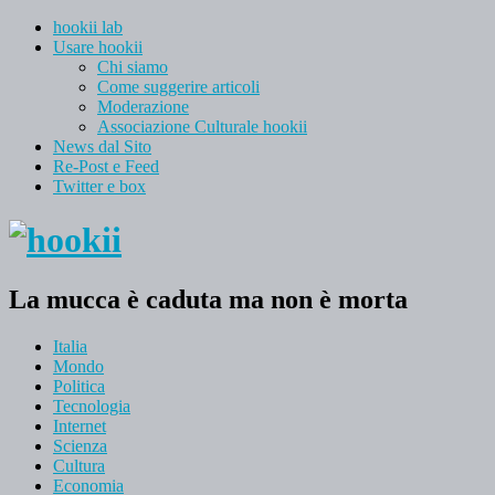
hookii lab
Usare hookii
Chi siamo
Come suggerire articoli
Moderazione
Associazione Culturale hookii
News dal Sito
Re-Post e Feed
Twitter e box
La mucca è caduta ma non è morta
Italia
Mondo
Politica
Tecnologia
Internet
Scienza
Cultura
Economia