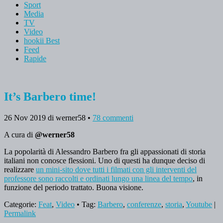
Sport
Media
TV
Video
hookii Best
Feed
Rapide
It’s Barbero time!
26 Nov 2019
di werner58
•
78 commenti
A cura di
@werner58
La popolarità di Alessandro Barbero fra gli appassionati di storia
italiani non conosce flessioni. Uno di questi ha dunque deciso di
realizzare
un mini-sito dove tutti i filmati con gli interventi del
professore sono raccolti e ordinati lungo una linea del tempo
, in
funzione del periodo trattato. Buona visione.
Categorie:
Feat
,
Video
• Tag:
Barbero
,
conferenze
,
storia
,
Youtube
|
Permalink