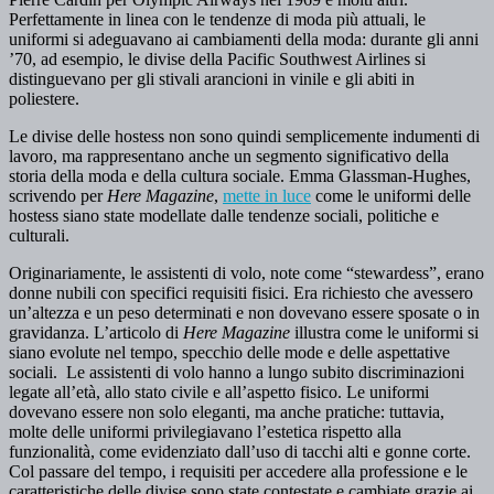
Perfettamente in linea con le tendenze di moda più attuali, le
uniformi si adeguavano ai cambiamenti della moda: durante gli anni
’70, ad esempio, le divise della Pacific Southwest Airlines si
distinguevano per gli stivali arancioni in vinile e gli abiti in
poliestere.
Le divise delle hostess non sono quindi semplicemente indumenti di
lavoro, ma rappresentano anche un segmento significativo della
storia della moda e della cultura sociale. Emma Glassman-Hughes,
scrivendo per
Here Magazine
,
mette in luce
come le uniformi delle
hostess siano state modellate dalle tendenze sociali, politiche e
culturali.
Originariamente, le assistenti di volo, note come “stewardess”, erano
donne nubili con specifici requisiti fisici. Era richiesto che avessero
un’altezza e un peso determinati e non dovevano essere sposate o in
gravidanza. L’articolo di
Here Magazine
illustra come le uniformi si
siano evolute nel tempo, specchio delle mode e delle aspettative
sociali. Le assistenti di volo hanno a lungo subito discriminazioni
legate all’età, allo stato civile e all’aspetto fisico. Le uniformi
dovevano essere non solo eleganti, ma anche pratiche: tuttavia,
molte delle uniformi privilegiavano l’estetica rispetto alla
funzionalità, come evidenziato dall’uso di tacchi alti e gonne corte.
Col passare del tempo, i requisiti per accedere alla professione e le
caratteristiche delle divise sono state contestate e cambiate grazie ai