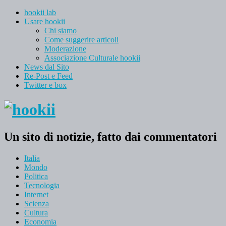
hookii lab
Usare hookii
Chi siamo
Come suggerire articoli
Moderazione
Associazione Culturale hookii
News dal Sito
Re-Post e Feed
Twitter e box
Un sito di notizie, fatto dai commentatori
Italia
Mondo
Politica
Tecnologia
Internet
Scienza
Cultura
Economia