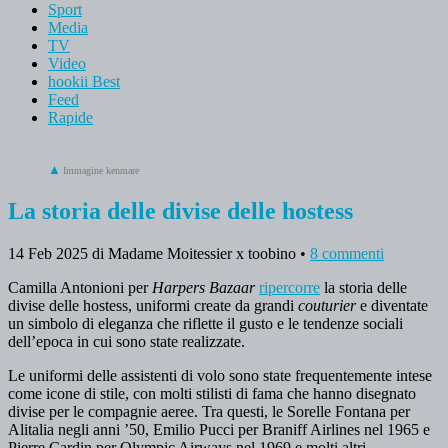
Sport
Media
TV
Video
hookii Best
Feed
Rapide
Immagine kenmare
La storia delle divise delle hostess
14 Feb 2025
di Madame Moitessier x toobino
•
8 commenti
Camilla Antonioni per
Harpers
Bazaar
ripercorre
la storia delle
divise delle hostess, uniformi create da grandi
couturier
e diventate
un simbolo di eleganza che riflette il gusto e le tendenze sociali
dell’epoca in cui sono state realizzate.
Le uniformi delle assistenti di volo sono state frequentemente intese
come icone di stile, con molti stilisti di fama che hanno disegnato
divise per le compagnie aeree. Tra questi, le Sorelle Fontana per
Alitalia negli anni ’50, Emilio Pucci per Braniff Airlines nel 1965 e
Pierre Cardin per Olympic Airways nel 1969 e molti altri.