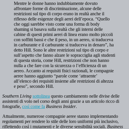
Mentre le donne hanno indubbiamente dovuto
affrontare forme di discriminazione, alcune delle
restrizioni sul tipo di corpo erano in realtà anche il
riflesso delle esigenze degli aerei dell’epoca. “Quello
che oggi sarebbe visto come una forma di body
shaming si basava sulla realtà che gli interni delle
cabine di questi primi aerei di linea erano molto piccoli
con soffitti bassi e che il peso, in un aereo, si traduceva
in carburante e il carburante si traduceva in denaro”, ha
detto Hill. Sono le altre restrizioni sul tipo di corpo e
sull’aspetto che fanno alzare le sopracciglia agli studenti
di questa storia, come Hill, restrizioni che non hanno
nulla a che fare con la sicurezza o l’efficienza di un
aereo. Accanto ai requisiti fisici razionali, le compagnie
aeree hanno aggiunto “parole come ‘attraente’
all’elenco dei requisiti insieme alle restrizioni di altezza
e peso”, secondo Hill.
Southern Living
sottolinea
questo cambiamento nelle divise delle
assistenti di volo nel corso degli anni grazie a un articolo ricco di
fotografie,
così come fa
Business Insider
.
Attualmente, numerose compagnie aeree stanno implementando
regolamenti per rendere lo stile delle loro uniformi più inclusivo,
riflettendo così i mutamenti e le diverse sensibilità sociali.
Business