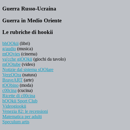
Guerra Russo-Ucraina
Guerra in Medio Oriente
Le rubriche di hookii
bhOOkii
(libri)
g/audio
(musica)
mOOvies
(cinema)
va'cche giOOkii
(giochi da tavolo)
mOOtube
(video)
Notizie dal sistema sOOlare
VerzOOra
(natura)
BraveART
(arte)
tOObino
(moda)
c00cina
(cucina)
Ricette di c00cina
hOOkii Sport Club
Videogiookii
Venezia 82: le recensioni
Matematica per adulti
Speculum artis