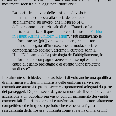
movimenti sociali e alle leggi per i diritti civili.
La storia delle divise delle assistenti di volo è
intimamente connessa alla storia del codice di
abbigliamento sul lavoro, che il Museo SFO
dell’aeroporto internazionale di San Francisco ha
illustrato all’inizio di quest’anno con la mostra “
Fashion
in Flight: Airline Uniform Design
“. “Più studiavamo le
uniformi stesse, [più] vedevamo emergere una storia
interessante legata all’intersezione tra moda, storia e
comportamento sociale”, afferma il curatore John H.
Hill. “Nel campo della psicologia dell’abbigliamento, le
uniformi delle compagnie aeree sono esempi estremi a
causa di quanto proiettano e di quanto viene proiettato
su di esse”.
Inizialmente si richiedeva alle assistenti di volo anche una qualifica
di infermiera e il design militarista delle uniformi serviva per
comunicare autorità e promuovere comportamenti adeguati da parte
dei passeggeri. Dopo la seconda guerra mondiale il volo è diventato
accessibile a un pubblico più vasto, con un incremento dei viaggi
commerciali. Il turismo aereo si è trasformato in un settore altamente
competitivo ed è in questo periodo che è emersa la figura
sessualizzata della hostess, utilizzata come strategia di marketing.