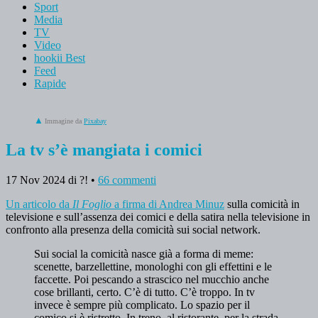
Sport
Media
TV
Video
hookii Best
Feed
Rapide
Immagine da
Pixabay
La tv s’è mangiata i comici
17 Nov 2024
di ?!
•
66 commenti
Un articolo da
Il Foglio
a firma di Andrea Minuz
sulla comicità in
televisione e sull’assenza dei comici e della satira nella televisione in
confronto alla presenza della comicità sui social network.
Sui social la comicità nasce già a forma di meme:
scenette, barzellettine, monologhi con gli effettini e le
faccette. Poi pescando a strascico nel mucchio anche
cose brillanti, certo. C’è di tutto. C’è troppo. In tv
invece è sempre più complicato. Lo spazio per il
comico si è ristretto. In treno, al ristorante, per la strada,