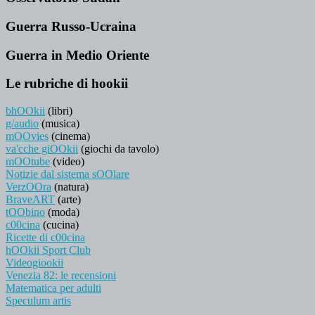
Guerra Russo-Ucraina
Guerra in Medio Oriente
Le rubriche di hookii
bhOOkii
(libri)
g/audio
(musica)
mOOvies
(cinema)
va'cche giOOkii
(giochi da tavolo)
mOOtube
(video)
Notizie dal sistema sOOlare
VerzOOra
(natura)
BraveART
(arte)
tOObino
(moda)
c00cina
(cucina)
Ricette di c00cina
hOOkii Sport Club
Videogiookii
Venezia 82: le recensioni
Matematica per adulti
Speculum artis