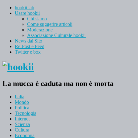
hookii lab
Usare hookii
Chi siamo
Come suggerire articoli
Moderazione
Associazione Culturale hookii
News dal Sito
Re-Post e Feed
Twitter e box
La mucca è caduta ma non è morta
Italia
Mondo
Politica
Tecnologia
Internet
Scienza
Cultura
Economia