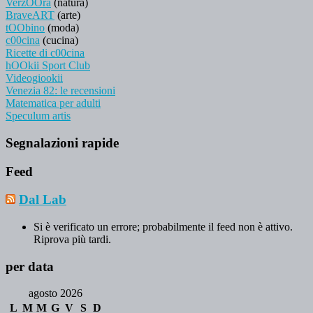
VerzOOra
(natura)
BraveART
(arte)
tOObino
(moda)
c00cina
(cucina)
Ricette di c00cina
hOOkii Sport Club
Videogiookii
Venezia 82: le recensioni
Matematica per adulti
Speculum artis
Segnalazioni rapide
Feed
Dal Lab
Si è verificato un errore; probabilmente il feed non è attivo.
Riprova più tardi.
per data
agosto 2026
L
M
M
G
V
S
D