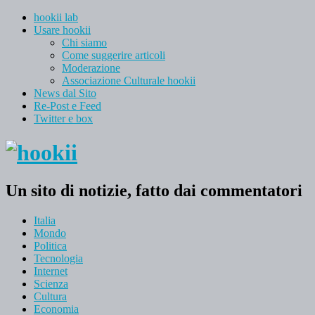
hookii lab
Usare hookii
Chi siamo
Come suggerire articoli
Moderazione
Associazione Culturale hookii
News dal Sito
Re-Post e Feed
Twitter e box
Un sito di notizie, fatto dai commentatori
Italia
Mondo
Politica
Tecnologia
Internet
Scienza
Cultura
Economia