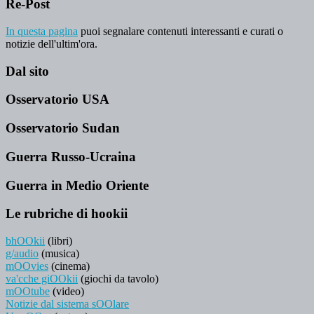
Re-Post
In questa pagina
puoi segnalare contenuti interessanti e curati o
notizie dell'ultim'ora.
Dal sito
Osservatorio USA
Osservatorio Sudan
Guerra Russo-Ucraina
Guerra in Medio Oriente
Le rubriche di hookii
bhOOkii
(libri)
g/audio
(musica)
mOOvies
(cinema)
va'cche giOOkii
(giochi da tavolo)
mOOtube
(video)
Notizie dal sistema sOOlare