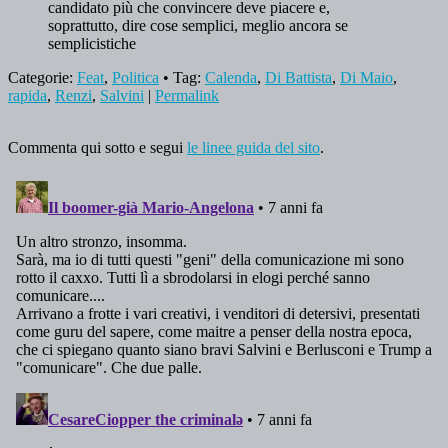
candidato più che convincere deve piacere e,
soprattutto, dire cose semplici, meglio ancora se
semplicistiche
Categorie:
Feat
,
Politica
• Tag:
Calenda
,
Di Battista
,
Di Maio
,
rapida
,
Renzi
,
Salvini
|
Permalink
Commenta qui sotto e segui
le linee guida del sito
.