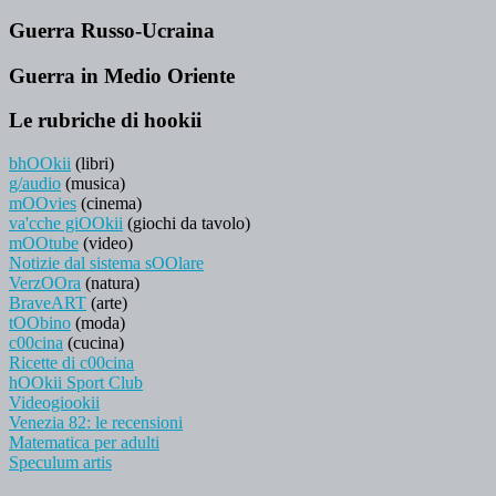
Guerra Russo-Ucraina
Guerra in Medio Oriente
Le rubriche di hookii
bhOOkii
(libri)
g/audio
(musica)
mOOvies
(cinema)
va'cche giOOkii
(giochi da tavolo)
mOOtube
(video)
Notizie dal sistema sOOlare
VerzOOra
(natura)
BraveART
(arte)
tOObino
(moda)
c00cina
(cucina)
Ricette di c00cina
hOOkii Sport Club
Videogiookii
Venezia 82: le recensioni
Matematica per adulti
Speculum artis