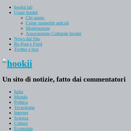
hookii lab
Usare hookii
Chi siamo
Come suggerire articoli
Moderazione
Associazione Culturale hookii
News dal Sito
Re-Post e Feed
Twitter e box
Un sito di notizie, fatto dai commentatori
Italia
Mondo
Politica
Tecnologia
Internet
Scienza
Cultura
Economia