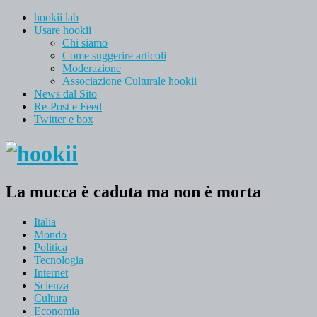
hookii lab
Usare hookii
Chi siamo
Come suggerire articoli
Moderazione
Associazione Culturale hookii
News dal Sito
Re-Post e Feed
Twitter e box
La mucca è caduta ma non è morta
Italia
Mondo
Politica
Tecnologia
Internet
Scienza
Cultura
Economia