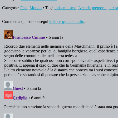
Categorie:
Feat
,
Mondo
• Tag:
antisemitismo
,
Arendt
,
memorie
,
nazi
Commenta qui sotto e segui
le linee guida del sito
.