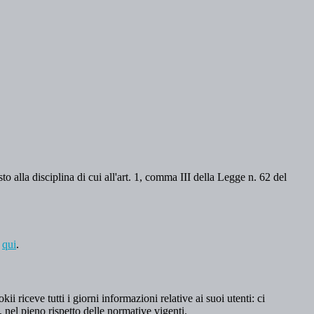
o alla disciplina di cui all'art. 1, comma III della Legge n. 62 del
a
qui
.
 riceve tutti i giorni informazioni relative ai suoi utenti: ci
, nel pieno rispetto delle normative vigenti.