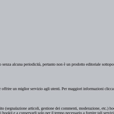
 senza alcuna periodicità, pertanto non è un prodotto editoriale sottopost
er offrire un miglior servizio agli utenti. Per maggiori informazioni clicc
to (segnalazione articoli, gestione dei commenti, moderazione, etc.) hookii
i hookii e a conservarli solo per il tempo necessario a fornire tali servizi