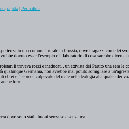
smo
,
rapida
|
Permalink