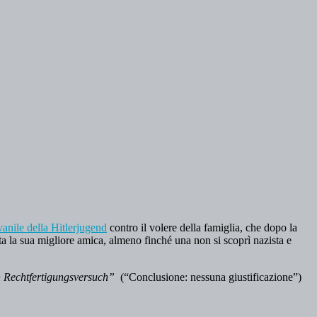
vanile della Hitlerjugend
contro il volere della famiglia, che dopo la
ata la sua migliore amica, almeno finché una non si scoprì nazista e
n Rechtfertigungsversuch”
(“Conclusione: nessuna giustificazione”)