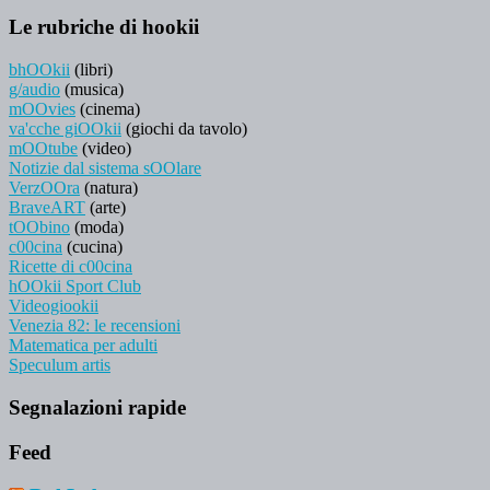
Le rubriche di hookii
bhOOkii
(libri)
g/audio
(musica)
mOOvies
(cinema)
va'cche giOOkii
(giochi da tavolo)
mOOtube
(video)
Notizie dal sistema sOOlare
VerzOOra
(natura)
BraveART
(arte)
tOObino
(moda)
c00cina
(cucina)
Ricette di c00cina
hOOkii Sport Club
Videogiookii
Venezia 82: le recensioni
Matematica per adulti
Speculum artis
Segnalazioni rapide
Feed