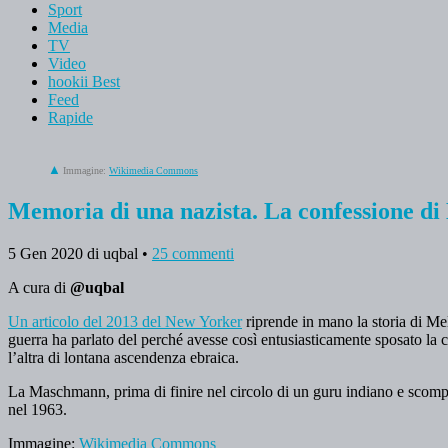
Sport
Media
TV
Video
hookii Best
Feed
Rapide
Immagine:
Wikimedia Commons
Memoria di una nazista. La confessione di
5 Gen 2020
di uqbal
•
25 commenti
A cura di
@uqbal
Un articolo del 2013 del New Yorker
riprende in mano la storia di Mel
guerra ha parlato del perché avesse così entusiasticamente sposato la ca
l’altra di lontana ascendenza ebraica.
La Maschmann, prima di finire nel circolo di un guru indiano e scomp
nel 1963.
Immagine:
Wikimedia Commons