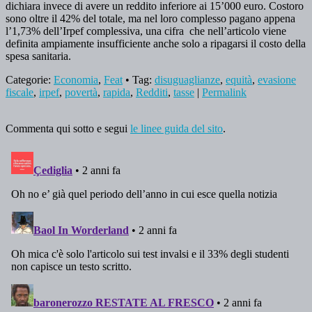
dichiara invece di avere un reddito inferiore ai 15’000 euro. Costoro
sono oltre il 42% del totale, ma nel loro complesso pagano appena
l’1,73% dell’Irpef complessiva, una cifra che nell’articolo viene
definita ampiamente insufficiente anche solo a ripagarsi il costo della
spesa sanitaria.
Categorie:
Economia
,
Feat
• Tag:
disuguaglianze
,
equità
,
evasione
fiscale
,
irpef
,
povertà
,
rapida
,
Redditi
,
tasse
|
Permalink
Commenta qui sotto e segui
le linee guida del sito
.