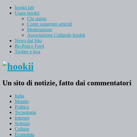
hookii lab
Usare hookii
Chi siamo
Come suggerire articoli
Moderazione
Associazione Culturale hookii
News dal Sito
Re-Post e Feed
Twitter e box
Un sito di notizie, fatto dai commentatori
Italia
Mondo
Politica
Tecnologia
Internet
Scienza
Cultura
Economia