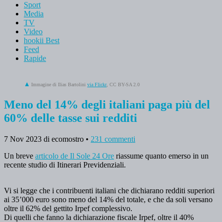
Sport
Media
TV
Video
hookii Best
Feed
Rapide
Immagine di Ilias Bartolini
via Flickr
, CC BY-SA 2.0
Meno del 14% degli italiani paga più del
60% delle tasse sui redditi
7 Nov 2023
di ecomostro
•
231 commenti
Un breve
articolo de Il Sole 24 Ore
riassume quanto emerso in un
recente studio di Itinerari Previdenziali.
Vi si legge che i contribuenti italiani che dichiarano redditi superiori
ai 35’000 euro sono meno del 14% del totale, e che da soli versano
oltre il 62% del gettito Irpef complessivo.
Di quelli che fanno la dichiarazione fiscale Irpef, oltre il 40%