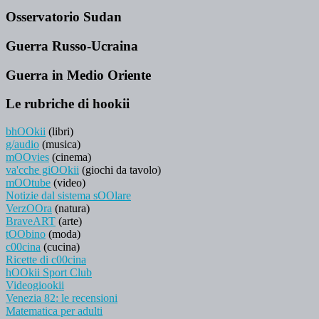
Osservatorio Sudan
Guerra Russo-Ucraina
Guerra in Medio Oriente
Le rubriche di hookii
bhOOkii
(libri)
g/audio
(musica)
mOOvies
(cinema)
va'cche giOOkii
(giochi da tavolo)
mOOtube
(video)
Notizie dal sistema sOOlare
VerzOOra
(natura)
BraveART
(arte)
tOObino
(moda)
c00cina
(cucina)
Ricette di c00cina
hOOkii Sport Club
Videogiookii
Venezia 82: le recensioni
Matematica per adulti