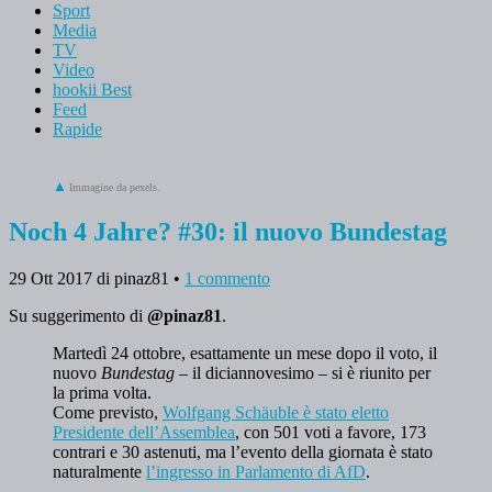
Sport
Media
TV
Video
hookii Best
Feed
Rapide
Immagine da pexels.
Noch 4 Jahre? #30: il nuovo Bundestag
29 Ott 2017
di pinaz81
•
1 commento
Su suggerimento di
@pinaz81
.
Martedì 24 ottobre, esattamente un mese dopo il voto, il
nuovo
Bundestag
– il diciannovesimo – si è riunito per
la prima volta.
Come previsto,
Wolfgang Schäuble è stato eletto
Presidente dell’Assemblea
, con 501 voti a favore, 173
contrari e 30 astenuti, ma l’evento della giornata è stato
naturalmente
l’ingresso in Parlamento di AfD
.