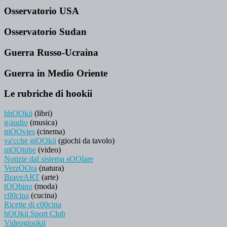
Osservatorio USA
Osservatorio Sudan
Guerra Russo-Ucraina
Guerra in Medio Oriente
Le rubriche di hookii
bhOOkii
(libri)
g/audio
(musica)
mOOvies
(cinema)
va'cche giOOkii
(giochi da tavolo)
mOOtube
(video)
Notizie dal sistema sOOlare
VerzOOra
(natura)
BraveART
(arte)
tOObino
(moda)
c00cina
(cucina)
Ricette di c00cina
hOOkii Sport Club
Videogiookii