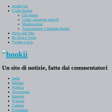
hookii lab
Usare hookii
Chi siamo
Come suggerire articoli
Moderazione
Associazione Culturale hookii
News dal Sito
Re-Post e Feed
Twitter e box
Un sito di notizie, fatto dai commentatori
Italia
Mondo
Politica
Tecnologia
Internet
Scienza
Cultura
Economia